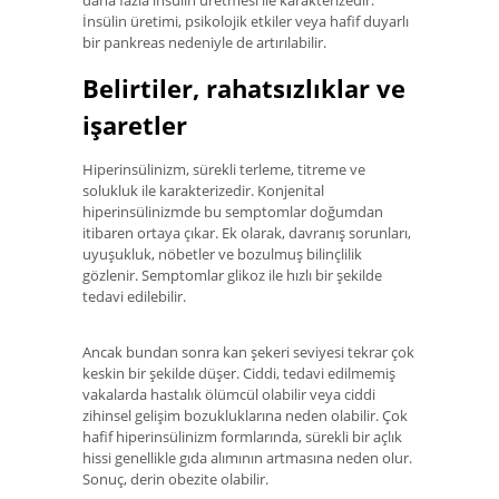
daha fazla insülin üretmesi ile karakterizedir.
İnsülin üretimi, psikolojik etkiler veya hafif duyarlı
bir pankreas nedeniyle de artırılabilir.
Belirtiler, rahatsızlıklar ve
işaretler
Hiperinsülinizm, sürekli terleme, titreme ve
solukluk ile karakterizedir. Konjenital
hiperinsülinizmde bu semptomlar doğumdan
itibaren ortaya çıkar. Ek olarak, davranış sorunları,
uyuşukluk, nöbetler ve bozulmuş bilinçlilik
gözlenir. Semptomlar glikoz ile hızlı bir şekilde
tedavi edilebilir.
Ancak bundan sonra kan şekeri seviyesi tekrar çok
keskin bir şekilde düşer. Ciddi, tedavi edilmemiş
vakalarda hastalık ölümcül olabilir veya ciddi
zihinsel gelişim bozukluklarına neden olabilir. Çok
hafif hiperinsülinizm formlarında, sürekli bir açlık
hissi genellikle gıda alımının artmasına neden olur.
Sonuç, derin obezite olabilir.