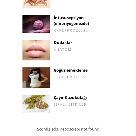
İntususepsiyon
(embriyogenezde)
KRPERPROZESSE
Dudaklar
ANATOMI
Göğüs emekleme
KRPERPROZESSE
Çayır Kuzukulağı
ŞIFALI BITKILER
$config[ads_neboscreb] not found