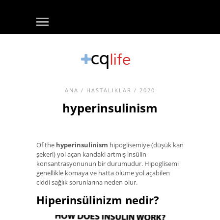
ANA
/
HASTALIKLAR
/ 2020
hyperinsulinism
Of the
hyperinsulinism
hipoglisemiye (düşük kan
şekeri) yol açan kandaki artmış insülin
konsantrasyonunun bir durumudur. Hipoglisemi
genellikle komaya ve hatta ölüme yol açabilen
ciddi sağlık sorunlarına neden olur.
Hiperinsülinizm nedir?