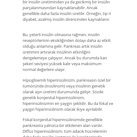
bir insülin üretiminden ya da gecikmiş bir insülin
parçalanmasından kaynaklanabilir. Ancak
genellikle daha fazla insülin üretilir. Örneğin, tip II
diyabet, azalmış insülin direncinden kaynaklanır.
Bu, yeterli insülin olmasına rağmen, insülin
reseptörlerinin eksikliğinden dolayı daha az etkili
olduğu anlamına gelir. Pankreas artık insülin
üretimini artırarak insülinin etkinliğini
dengelemeye çalışıyor. Ancak bu durumda kan
şekeri seviyesi yüksek kalır veya maksimum
normal değerlere ulaşır.
Hipoglisemili hiperinsülinizm, pankreasın özel bir
tümöründe (insülinom) veya insülinin genetik
olarak aşırı üretimi durumunda gelişir. Sözde
genetik konjenital hiperinsülinizm,
hiperinsülinizmin en yaygın şeklidir. Bu da fokal ve
yaygın hiperinsülinizm olarak ikiye ayrılabilir.
Fokal konjenital hiperinsülinizmde genellikle
pankreasta yalnızca bir etkilenen alan vardır.
Diffüz hiperinsülinizm, tüm adacık hücrelerinin