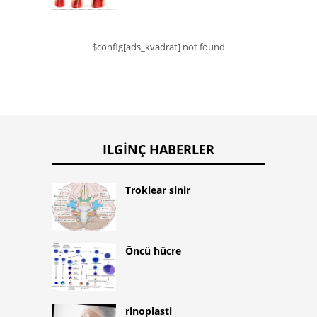
$config[ads_kvadrat] not found
ILGINÇ HABERLER
Troklear sinir
Öncü hücre
rinoplasti