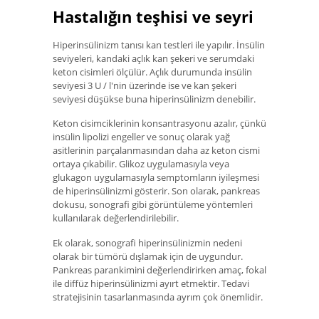
Hastalığın teşhisi ve seyri
Hiperinsülinizm tanısı kan testleri ile yapılır. İnsülin
seviyeleri, kandaki açlık kan şekeri ve serumdaki
keton cisimleri ölçülür. Açlık durumunda insülin
seviyesi 3 U / l'nin üzerinde ise ve kan şekeri
seviyesi düşükse buna hiperinsülinizm denebilir.
Keton cisimciklerinin konsantrasyonu azalır, çünkü
insülin lipolizi engeller ve sonuç olarak yağ
asitlerinin parçalanmasından daha az keton cismi
ortaya çıkabilir. Glikoz uygulamasıyla veya
glukagon uygulamasıyla semptomların iyileşmesi
de hiperinsülinizmi gösterir. Son olarak, pankreas
dokusu, sonografi gibi görüntüleme yöntemleri
kullanılarak değerlendirilebilir.
Ek olarak, sonografi hiperinsülinizmin nedeni
olarak bir tümörü dışlamak için de uygundur.
Pankreas parankimini değerlendirirken amaç, fokal
ile diffüz hiperinsülinizmi ayırt etmektir. Tedavi
stratejisinin tasarlanmasında ayrım çok önemlidir.