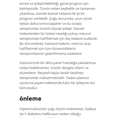
evresi ve iyileştirilebilirliği, genel prognoz için
belirleyicidir. Tümör erken keşfedilir ve tamamen
çıkarılırsa, sonraki kanser tedavisi ile iyi bir
prognoz verilebilir. Çoğu durumda, uzun süreli
tedavi daha sonra başlatılır ve bu sırada
semptomlar önemli ölçüde iyileşir. Kanser
tedavisinden bir tedavi olasılığı yoksa, mevcut
semptomları hafifletmek için ilaç tedavisi kullanılır.
Bu durumlarda, hastanın bakımı, mevcut acıyı
hafifletmek için tüm düzensizliklerin
semptomlarının giderilmesine odaklanır.
Hasta kronik bir altta yatan hastalığa yakalanırsa,
tedavi beklenemez. İnsülin dengesi izlenir ve
düzenlenir. Reçeteli ilaçlar kesilir kesilmez
semptomlar nüksetmektedir. Tedavi planına
uyulursa yaşam kalitesinde kalıcı bir iyileşme söz
konusudur.
önleme
Hiperinsülinizmin çoğu biçimi önlenemez. Sadece
tip II diabetes mellitusun neden olduğu