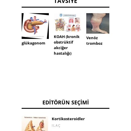
TAVSIYE
KOAH (kronik
Arseni
Venöz
obstrüktif
zehirl
glükagonom
tromboz
akciğer
hastalığı)
EDITÖRÜN SEÇIMI
Kortikosteroidler
ILAÇ