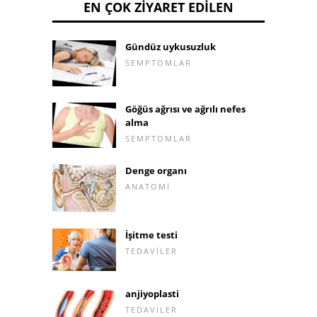
EN ÇOK ZIYARET EDILEN
Gündüz uykusuzluk
SEMPTOMLAR
Göğüs ağrısı ve ağrılı nefes
alma
SEMPTOMLAR
Denge organı
ANATOMI
İşitme testi
TEDAVILER
anjiyoplasti
TEDAVILER