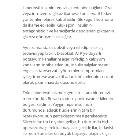
Hiperinsülinizmin tedavisi, nedenine bağlıdır. Oral
veya intravenöz glikoz ikamesi, konservatif tedavi
yöntemleri olarak kabul edilir. Glukagon hormonu
da ikame edilebilir. Glukagon, insülinin
antagonistidir ve karaciğerde depolanan glikojenin
glikoza dönüşmesini sağlar.
Aynı zamanda diazoksit veya nifedipin ile ilaç
tedavisi yapılabilir. Diazoksit, ATP'ye duyarlı
potasyum kanallarını açar. Nifedipin kalsiyum
kanallarını inhibe eder. Bu, insülin salgılanmasını
engeller. Konservatif yöntemler semptomları
iyileştirmezse aşırı aktif adacık hücrelerinin cerrahi
olarak çıkarılması da düşünülebilir.
Fokal hiperinsülinizmde genellikle tam bir tedavi
mümkündür. Burada sadece pankreasın etkilenen
bölgesi kaldırılır. Yaygın hiperinsülinizm
durumunda, adacık hücrelerinin tam bir
rezeksiyonunun gerçekleştirilmesi gerekecektir.
Süreçte ise tip I diyabet gelişir, bu durumda hiçbir
operasyona gerek kalmayacak şekilde ilaç tedavisi
ile mümkün olan en büyük başarıya ulaşmak için