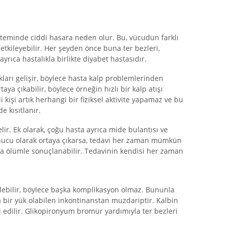
isteminde ciddi hasara neden olur. Bu, vücudun farklı
 etkileyebilir. Her şeyden önce buna ter bezleri,
ayrıca hastalıkla birlikte diyabet hastasıdır.
kları gelişir, böylece hasta kalp problemlerinden
taya çıkabilir, böylece örneğin hızlı bir kalp atışı
i kişi artık herhangi bir fiziksel aktivite yapamaz ve bu
 kısıtlanır.
lir. Ek olarak, çoğu hasta ayrıca mide bulantısı ve
onucu olarak ortaya çıkarsa, tedavi her zaman mümkün
da ölümle sonuçlanabilir. Tedavinin kendisi her zaman
kilebilir, böylece başka komplikasyon olmaz. Bununla
a bir yük olabilen inkontinanstan muzdariptir. Kalbin
vi edilir. Glikopironyum bromür yardımıyla ter bezleri