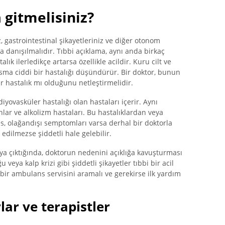
gitmelisiniz?
, gastrointestinal şikayetleriniz ve diğer otonom
ora danışılmalıdır. Tıbbi açıklama, aynı anda birkaç
k ilerledikçe artarsa ​​özellikle acildir. Kuru cilt ve
kusma ciddi bir hastalığı düşündürür. Bir doktor, bunun
r hastalık mı olduğunu netleştirmelidir.
diyovasküler hastalığı olan hastaları içerir. Aynı
anlar ve alkolizm hastaları. Bu hastalıklardan veya
s, olağandışı semptomları varsa derhal bir doktorla
dilmezse şiddetli hale gelebilir.
ya çıktığında, doktorun nedenini açıklığa kavuşturması
 veya kalp krizi gibi şiddetli şikayetler tıbbi bir acil
 bir ambulans servisini aramalı ve gerekirse ilk yardım
lar ve terapistler