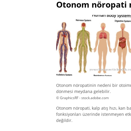
Otonom nöropati 
Otonom nöropatinin nedeni bir otoimmü
dönmesi meydana gelebilir.
© GraphicsRF - stock.adobe.com
Otonom nöropati, kalp atış hızı, kan ba
fonksiyonları üzerinde istenmeyen etkil
değildir.