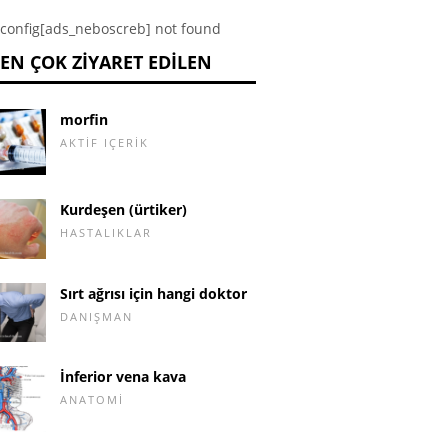
config[ads_neboscreb] not found
EN ÇOK ZIYARET EDILEN
morfin
AKTIF IÇERIK
Kurdeşen (ürtiker)
HASTALIKLAR
Sırt ağrısı için hangi doktor
DANIŞMAN
İnferior vena kava
ANATOMI