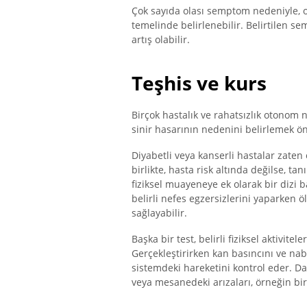
Çok sayıda olası semptom nedeniyle, o
temelinde belirlenebilir. Belirtilen s
artış olabilir.
Teşhis ve kurs
Birçok hastalık ve rahatsızlık otonom n
sinir hasarının nedenini belirlemek ö
Diyabetli veya kanserli hastalar zaten
birlikte, hasta risk altında değilse, ta
fiziksel muayeneye ek olarak bir dizi ba
belirli nefes egzersizlerini yaparken öl
sağlayabilir.
Başka bir test, belirli fiziksel aktivit
Gerçekleştirirken kan basıncını ve nabz
sistemdeki hareketini kontrol eder. Daha
veya mesanedeki arızaları, örneğin bir 