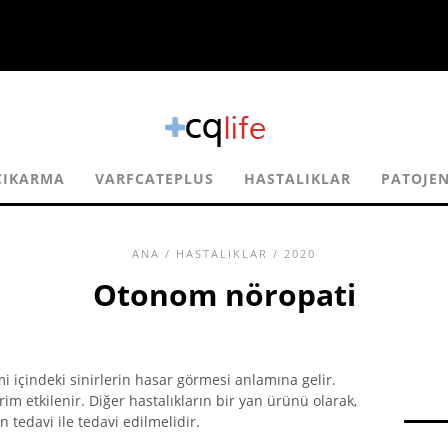
ÇIKARMA
VARFCATEPLUS
HASTALIKLAR
PATOJE
ANA
/
HASTALIKLAR
/ 2020
Otonom nöropati
i içindeki sinirlerin hasar görmesi anlamına gelir.
irim etkilenir. Diğer hastalıkların bir yan ürünü olarak,
 tedavi ile tedavi edilmelidir.