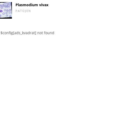
Plasmodium vivax
PATOJEN
$config[ads_kvadrat] not found