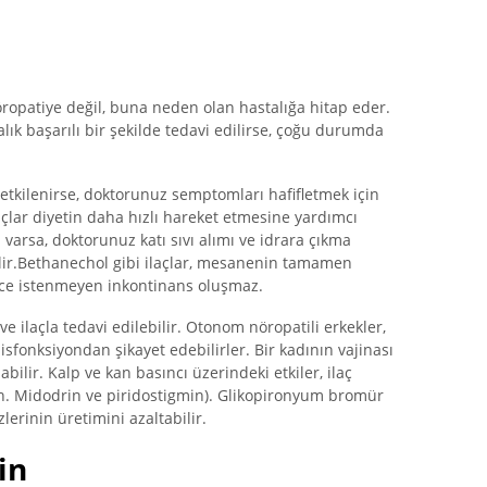
opatiye değil, buna neden olan hastalığa hitap eder.
lık başarılı bir şekilde tedavi edilirse, çoğu durumda
etkilenirse, doktorunuz semptomları hafifletmek için
ilaçlar diyetin daha hızlı hareket etmesine yardımcı
z varsa, doktorunuz katı sıvı alımı ve idrara çıkma
lir.Bethanechol gibi ilaçlar, mesanenin tamamen
lece istenmeyen inkontinans oluşmaz.
 ilaçla tedavi edilebilir. Otonom nöropatili erkekler,
 disfonksiyondan şikayet edebilirler. Bir kadının vajinası
bilir. Kalp ve kan basıncı üzerindeki etkiler, ilaç
örn. Midodrin ve piridostigmin). Glikopironyum bromür
erinin üretimini azaltabilir.
in