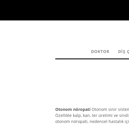
DOKTOR
DIŞ 
Otonom nöropati
Otonom sinir sistem
Özellikle kalp, kan, ter üretimi ve sind
otonom nöropati, nedensel hastalık için