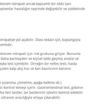
tonom nöropati ancak kapsamlı bir tıbbi tanı
emptomlar hastalığın seyrinde değişebilir ve şiddetinde
öropatiye yol açabilir. Olası tedavi için, başlangıçta
nemlidir.
 otonom nöropati için risk grubuna giriyor. Bununla
nı daha karmaşıktır ve kişisel tıbbi geçmiş analizi ve
şka test içerebilir. Örneğin bir nefes testi, hasta
çülen kalp atış hızı ve kan basıncının kanıtını
eleri (uzanma, çömelme, ayağa kalkma vb.)
ı kontrol etmeyi içerir. Gastrointestinal test, gıdanın
 ileri testler, ter bezlerinin işlevini kontrol edebilir
ultrason aracılığıyla ortaya çıkarabilir.