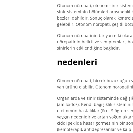
Otonom nöropati, otonom sinir sistemi
sinir sisteminin bölümleri arasındaki 
bezleri dahildir. Sonuç olarak, kontr
gelebilir. Otonom nöropati, çeşitli boz
Otonom nöropatinin bir yan etki olarak
nöropatinin belirti ve semptomları, 
sinirlerin etkilendiğine bağlıdır.
nedenleri
Otonom nöropati, birçok bozukluğun ve 
yan ürünü olabilir. Otonom nöropatini
Organlarda ve sinir sisteminde değişi
(amiloidoz); Kendi bağışıklık sistemi
otoimmün hastalıklar (örn. Sjögren s
yaygın nedenidir ve artan yoğunlukta v
ciddi şekilde hasar görmesinin bir sonu
(kemoterapi), antidepresanlar ve kalp i