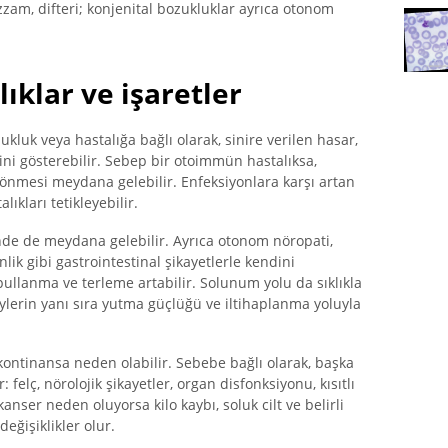
cüzzam, difteri; konjenital bozukluklar ayrıca otonom
lıklar ve işaretler
luk veya hastalığa bağlı olarak, sinire verilen hasar,
ini gösterebilir. Sebep bir otoimmün hastalıksa,
dönmesi meydana gelebilir. Enfeksiyonlara karşı artan
alıkları tetikleyebilir.
nde de meydana gelebilir. Ayrıca otonom nöropati,
nlik gibi gastrointestinal şikayetlerle kendini
, pullanma ve terleme artabilir. Solunum yolu da sıklıkla
 şeylerin yanı sıra yutma güçlüğü ve iltihaplanma yoluyla
inkontinansa neden olabilir. Sebebe bağlı olarak, başka
 felç, nörolojik şikayetler, organ disfonksiyonu, kısıtlı
anser neden oluyorsa kilo kaybı, soluk cilt ve belirli
eğişiklikler olur.