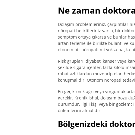
Ne zaman doktora 
Dolaşım problemleriniz, çarpıntılarınız
nöropati belirtileriniz varsa, bir dokt
semptom ortaya çıkarsa ve bunlar hastalı
artan terleme ile birlikte bulantı ve 
otonom bir nöropati mi yoksa başka bi
Risk grupları, diyabet, kanser veya kar
şekilde sigara içenler, fazla kilolu ins
rahatsızlıklardan muzdarip olan herke
konuşmalıdır. Otonom nöropati tedavi e
En geç kronik ağrı veya yorgunluk orta
gerekir. Kronik ishal, dolaşım bozukluğu
durumdur. İlgili kişi veya bir gözlemci
önlemlerini almalıdır.
Bölgenizdeki doktor