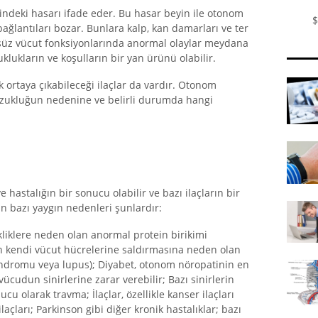
ndeki hasarı ifade eder. Bu hasar beyin ile otonom
$
bağlantıları bozar. Bunlara kalp, kan damarları ve ter
olsüz vücut fonksiyonlarında anormal olaylar meydana
uklukların ve koşulların bir yan ürünü olabilir.
 ortaya çıkabileceği ilaçlar da vardır. Otonom
bozukluğun nedenine ve belirli durumda hangi
hastalığın bir sonucu olabilir ve bazı ilaçların bir
n bazı yaygın nedenleri şunlardır:
kliklere neden olan anormal protein birikimi
nin kendi vücut hücrelerine saldırmasına neden olan
endromu veya lupus); Diyabet, otonom nöropatinin en
ücudun sinirlerine zarar verebilir; Bazı sinirlerin
cu olarak travma; İlaçlar, özellikle kanser ilaçları
laçları; Parkinson gibi diğer kronik hastalıklar; bazı