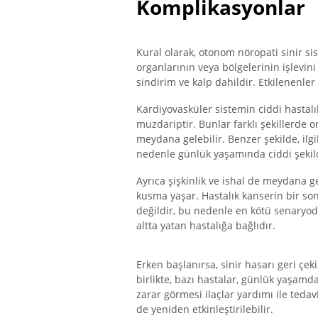
Komplikasyonlar
Kural olarak, otonom nöropati sinir s
organlarının veya bölgelerinin işlevini
sindirim ve kalp dahildir. Etkilenenler 
Kardiyovasküler sistemin ciddi hastalı
muzdariptir. Bunlar farklı şekillerde or
meydana gelebilir. Benzer şekilde, ilgil
nedenle günlük yaşamında ciddi şekilde
Ayrıca şişkinlik ve ishal de meydana ge
kusma yaşar. Hastalık kanserin bir s
değildir, bu nedenle en kötü senaryo
altta yatan hastalığa bağlıdır.
Erken başlanırsa, sinir hasarı geri çe
birlikte, bazı hastalar, günlük yaşamd
zarar görmesi ilaçlar yardımı ile teda
de yeniden etkinleştirilebilir.