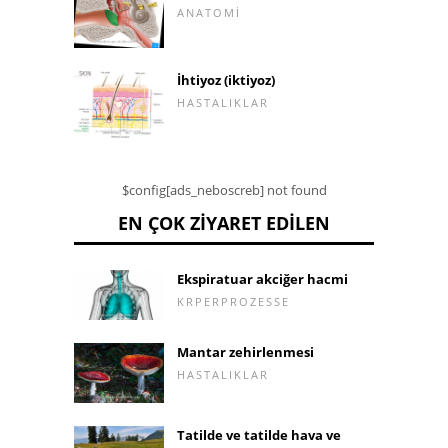
ANATOMI
İhtiyoz (iktiyoz)
HASTALIKLAR
$config[ads_neboscreb] not found
EN ÇOK ZIYARET EDILEN
Ekspiratuar akciğer hacmi
KRPERPROZESSE
Mantar zehirlenmesi
HASTALIKLAR
Tatilde ve tatilde hava ve