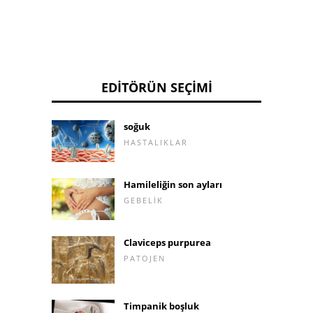
EDITÖRÜN SEÇIMI
soğuk
HASTALIKLAR
Hamileliğin son ayları
GEBELIK
Claviceps purpurea
PATOJEN
Timpanik boşluk