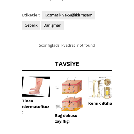
Etiketler:
Kozmetik Ve-Sağlıklı Yaşam
Gebelik
Danışman
$config[ads_kvadrat] not found
TAVSIYE
uyuz
Tinea
Kemik iltihabı
(dermatofitoz
)
Bağ dokusu
zayıflığı