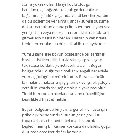
sonra yüksek olasılıkla iyi huylu olduğu
kanıtlanırsa, boğazda kalarak gözlenebilir. Bu
bağlamda, günlük yaşamda kendi kendine yardım
da bu gözlemde yer almak, ancak sürekli düğüme
dokunmamak anlamına gelir. Büyümenin yanı sıra
yeni yutma veya nefes alma zorlukları da doktora
gitmek için başka bir neden. Hastanın kanındaki
tiroid hormonlarının düzenli takibi de faydalıdır.
Yumru genellikle boyun bölgesinde bir gerginlik
hissi ile ilişkilendirilir. Hasta sıkı eşarp ve eşarp
takmazsa bu daha yönetilebilir olabilir. Boğaz
bölgesindeki düğümün mekanik engeli nedeniyle
yutma güçlüğü de mümkündür. Burada, küçük
lokmalar almak, onu iyi çiğnemek ve içmek yoluyla
yeterli miktarda sıvı sağlamak için yardımcı olur.
Tiroid hormonları alanlar, bunların düzenliliğine
kesinlikle dikkat etmelidir.
Boyun bölgesinde bir yumru genellikle hasta için
psikolojik bir sorundur. Bunun gözle görülür
topaklarla estetik nedenleri olabilir, ancak
keşfedilmemiş bir kanser korkusu da olabilir. Çoğu
durumda ameliyat doğru karardır.