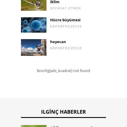
iklim
SEYAHAT ETMEK
Hücre büyümesi
KRPERPROZESSE
heyecan
KRPERPROZESSE
$config[ads_kvadrat] not found
ILGINÇ HABERLER