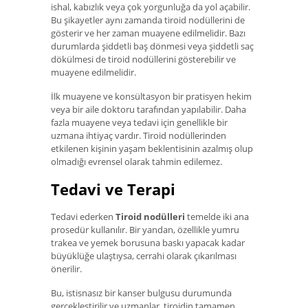
ishal, kabızlık veya çok yorgunluğa da yol açabilir.
Bu şikayetler aynı zamanda tiroid nodüllerini de
gösterir ve her zaman muayene edilmelidir. Bazı
durumlarda şiddetli baş dönmesi veya şiddetli saç
dökülmesi de tiroid nodüllerini gösterebilir ve
muayene edilmelidir.
İlk muayene ve konsültasyon bir pratisyen hekim
veya bir aile doktoru tarafından yapılabilir. Daha
fazla muayene veya tedavi için genellikle bir
uzmana ihtiyaç vardır. Tiroid nodüllerinden
etkilenen kişinin yaşam beklentisinin azalmış olup
olmadığı evrensel olarak tahmin edilemez.
Tedavi ve Terapi
Tedavi ederken
Tiroid nodülleri
temelde iki ana
prosedür kullanılır. Bir yandan, özellikle yumru
trakea ve yemek borusuna baskı yapacak kadar
büyüklüğe ulaştıysa, cerrahi olarak çıkarılması
önerilir.
Bu, istisnasız bir kanser bulgusu durumunda
gerçekleştirilir ve uzmanlar, tiroidin tamamen