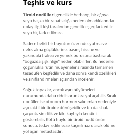
Teşhis ve kurs
Tiroid nodülleri
genellikle herhangi bir ağrıya
veya başka bir rahatsızlığa neden olmadıklarından
dolayı ilgili kişi tarafından genellikle geç fark edilir
veya hiç fark edilmez.
Sadece belirli bir boyutun üzerinde, yutma ve
nefes alma güçlüklerine, basınç hissine ve
yakındaki trakea ve yemek borusuna bastırarak
"boğazda şişkinliğe" neden olabilirler. Bu nedenle,
çoğunlukla rutin muayeneler sırasında tamamen
tesadüfen keşfedilir ve daha sonra kendi özellikleri
ve sınıflandırmaları açısından incelenir.
Soğuk topaklar, ancak aşırı büyümeleri
durumunda daha ciddi sorunlara yol açabilir. Sıcak
nodüller ise otonom hormon salınımları nedeniyle
aşırı aktif bir tiroide dönüşebilir ve bu da ishal,
çarpıntı, sinirlilik ve kilo kaybıyla kendini
gösterebilir. Kötü huylu bir tiroid nodülünün
sonucu, tedavi edilmezse kaçınılmaz olarak ölüme
yol açan metastazdır.