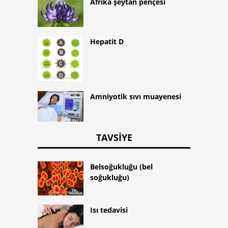
Afrika şeytan pençesi
Hepatit D
Amniyotik sıvı muayenesi
TAVSIYE
Belsoğukluğu (bel
soğukluğu)
Isı tedavisi