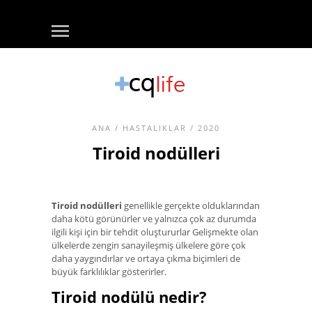
ANA
/
HASTALIKLAR
/ 2020
Tiroid nodülleri
Tiroid nodülleri
genellikle gerçekte olduklarından
daha kötü görünürler ve yalnızca çok az durumda
ilgili kişi için bir tehdit oluştururlar Gelişmekte olan
ülkelerde zengin sanayileşmiş ülkelere göre çok
daha yaygındırlar ve ortaya çıkma biçimleri de
büyük farklılıklar gösterirler.
Tiroid nodülü nedir?