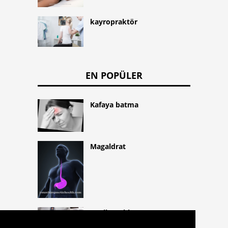
kayropraktör
EN POPÜLER
Kafaya batma
Magaldrat
Panik ataklar