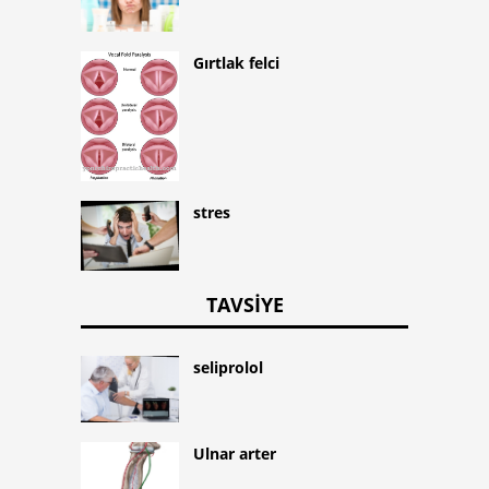
Gırtlak felci
stres
TAVSIYE
seliprolol
Ulnar arter