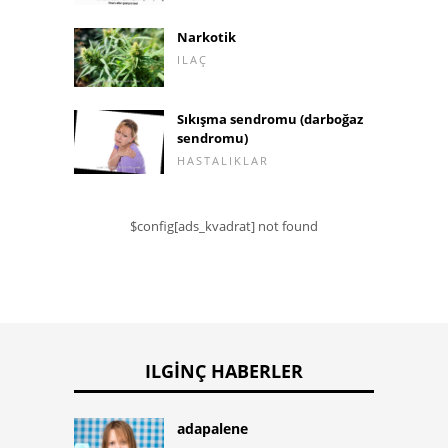
Narkotik
ILAÇ
Sıkışma sendromu (darboğaz
sendromu)
HASTALIKLAR
$config[ads_kvadrat] not found
ILGINÇ HABERLER
adapalene