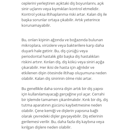
ceplerini yerleştiren açıktaki diş boyunlarını, açık
sinir uçlarını veya kıymıkları kontrol etmelidir.
Kontrol yoksa iltihaplanma riski artar. Kalan diş ile
başka sorunlar ortaya çıkabilir. Artık yeterince
korunamayabilir.
Bu, onları kişinin ağzında ve boğazında bulunan
mikroplara, virüslere veya bakterilere karşı daha
duyarlı hale getirir. Bu, diş çürüğü veya
periodontal hastalık gibi başka diş hastalıkları
riskini artırır. Kırılan diş, diş kökü veya siniri açığa
çıkarabilir. Her ikisi de hasta için ağrılıdır ve
etkilenen dişin ötesinde iltihap oluşumuna neden
olabilir. Kalan diş sinirinin ölme riski artar.
Bu genellikle daha sonra dişin artık bir diş yapısı
için kullanılamayacağı gerçeğine yol açar. Cerrahi
bir işlemde tamamen çıkarılmalıdır. Kırık bir diş, diş
tutma aparatının gücünü kaybetmesine neden
olabilir. Çene kemiği ve dişlerin yapısına bağlı
olarak çevredeki dişler gevşeyebilir. Diş etlerinin
gerilemesi verilir. Bu, daha fazla diş kaybına veya
kırılgan dişlere neden olabilir.