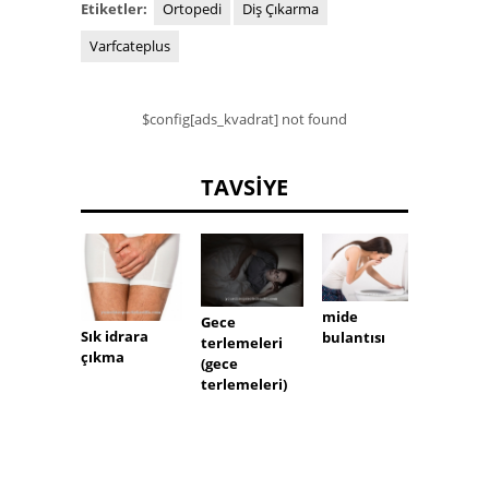
Etiketler:
Ortopedi
Diş Çıkarma
Varfcateplus
$config[ads_kvadrat] not found
TAVSIYE
mide
İdrard
Gece
Sık idrara
bulantısı
(gluko
terlemeleri
çıkma
(gece
terlemeleri)