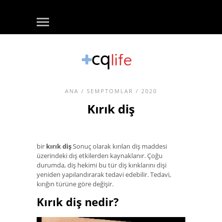
ANA
/
SEMPTOMLAR
/ 2020
Kırık diş
bir
kırık diş
Sonuç olarak kırılan diş maddesi
üzerindeki dış etkilerden kaynaklanır. Çoğu
durumda, diş hekimi bu tür diş kırıklarını dişi
yeniden yapılandırarak tedavi edebilir. Tedavi,
kırığın türüne göre değişir.
Kırık diş nedir?