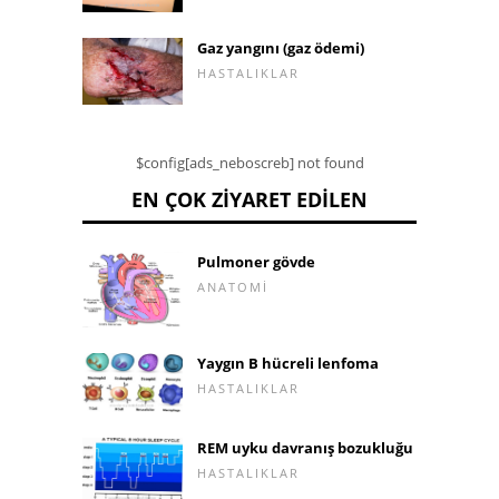
Gaz yangını (gaz ödemi)
HASTALIKLAR
$config[ads_neboscreb] not found
EN ÇOK ZIYARET EDILEN
Pulmoner gövde
ANATOMI
Yaygın B hücreli lenfoma
HASTALIKLAR
REM uyku davranış bozukluğu
HASTALIKLAR