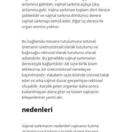
anlamına gelirken, vajinal sarkma açıkça çıkış
anlamına gelir. Vajina sarkması toplam dört derece
şiddetlidir ve vajinal sarkma dördüncü derece
vajinal sarkmayı temsil eder, diğer üç derece ile
organ sızıntısı yoktur.
Bu bağlamda mesane tutulumuna sistosel,
üretranın üretrosistosel olarak tutulumu ve
bağırsağın rektosel olarak tutulumu olarak
adlandırılır. Bu genellikle vajinal sarkmanın
derecesiyle bağlantılıdır. Alt üçte birlik kısım
etkilenirse, bir üretrosistosel neredeyse
kaçınılmazdır. Vakaların üçte ikisinde sistosel takip
eder ve arka vajinal duvar gevşemişse rektosel
oluşabilir. Karşılık gelen organlar daha sonra
kullanılmayan alana girer ve bazen vajinanın
bileşenlerinin yerini alır.
nedenleri
Vajinal sarkmanın nedenleri vajinanın tutma
aparatına ve kadının yaşadığı strese dayanır.