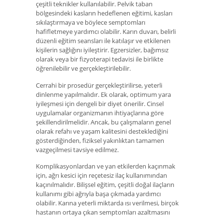
çeşitli teknikler kullanılabilir. Pelvik taban
bölgesindeki kasların hedeflenen eğitimi, kasları
sıkılaştırmaya ve böylece semptomları
hafifletmeye yardımcı olabilir. Karın duvarı, belirli
düzenli eğitim seansları ile katılaşır ve etkilenen
kişilerin sağlığını iyileştirir. Egzersizler, bağımsız
olarak veya bir fizyoterapi tedavisi ile birlikte
öğrenilebilir ve gerçekleştirilebilir.
Cerrahi bir prosedür gerçekleştirilirse, yeterli
dinlenme yapılmalıdır. Ek olarak, optimum yara
iyileşmesi için dengeli bir diyet önerilir. Cinsel
uygulamalar organizmanın ihtiyaçlarına göre
şekillendirilmelidir. Ancak, bu çalışmaların genel
olarak refahı ve yaşam kalitesini desteklediğini
gösterdiğinden, fiziksel yakınlıktan tamamen
vazgeçilmesi tavsiye edilmez.
Komplikasyonlardan ve yan etkilerden kaçınmak
için, ağrı kesici için reçetesiz ilaç kullanımından
kaçınılmalıdır. Bilişsel eğitim, çeşitli doğal ilaçların
kullanımı gibi ağrıyla başa çıkmada yardımcı
olabilir. Karına yeterli miktarda ısı verilmesi, birçok
hastanın ortaya çıkan semptomları azaltmasını