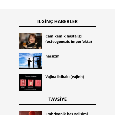
ILGINÇ HABERLER
Cam kemik hastalığı
(osteogenezis imperfekta)
narsizm
Vajina iltihabı (vajinit)
TAVSIYE
Embriyonik baş gelişimi