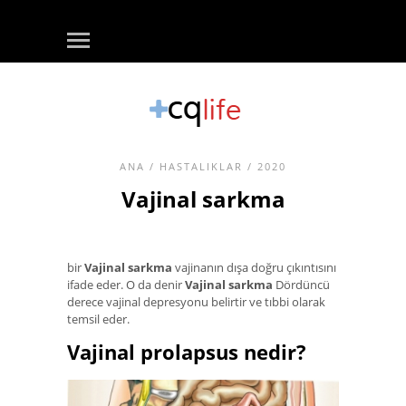
ANA
/
HASTALIKLAR
/ 2020
Vajinal sarkma
bir
Vajinal sarkma
vajinanın dışa doğru çıkıntısını
ifade eder. O da denir
Vajinal sarkma
Dördüncü
derece vajinal depresyonu belirtir ve tıbbi olarak
temsil eder.
Vajinal prolapsus nedir?