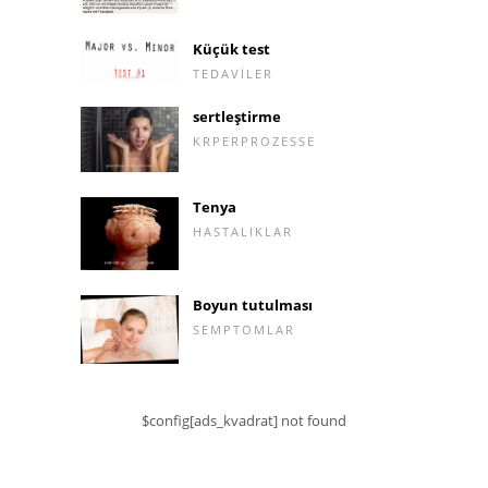
Küçük test
TEDAVILER
sertleştirme
KRPERPROZESSE
Tenya
HASTALIKLAR
Boyun tutulması
SEMPTOMLAR
$config[ads_kvadrat] not found