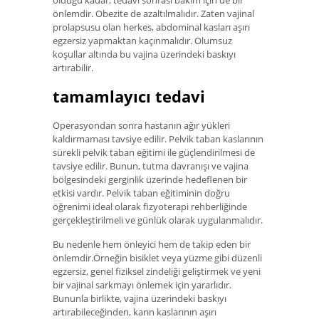
olduğu kadar, tedavi sonrası bakım için de bir
önlemdir. Obezite de azaltılmalıdır. Zaten vajinal
prolapsusu olan herkes, abdominal kasları aşırı
egzersiz yapmaktan kaçınmalıdır. Olumsuz
koşullar altında bu vajina üzerindeki baskıyı
artırabilir.
tamamlayıcı tedavi
Operasyondan sonra hastanın ağır yükleri
kaldırmaması tavsiye edilir. Pelvik taban kaslarının
sürekli pelvik taban eğitimi ile güçlendirilmesi de
tavsiye edilir. Bunun, tutma davranışı ve vajina
bölgesindeki gerginlik üzerinde hedeflenen bir
etkisi vardır. Pelvik taban eğitiminin doğru
öğrenimi ideal olarak fizyoterapi rehberliğinde
gerçekleştirilmeli ve günlük olarak uygulanmalıdır.
Bu nedenle hem önleyici hem de takip eden bir
önlemdir.Örneğin bisiklet veya yüzme gibi düzenli
egzersiz, genel fiziksel zindeliği geliştirmek ve yeni
bir vajinal sarkmayı önlemek için yararlıdır.
Bununla birlikte, vajina üzerindeki baskıyı
artırabileceğinden, karın kaslarının aşırı