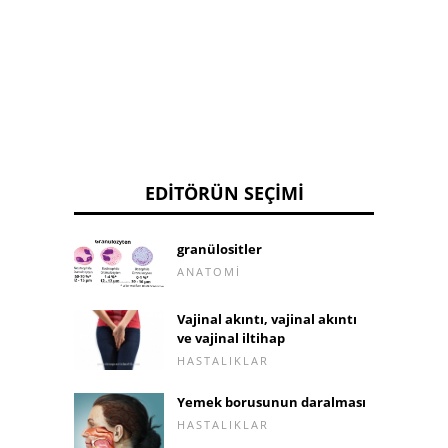
EDITÖRÜN SEÇIMI
granülositler
ANATOMI
Vajinal akıntı, vajinal akıntı
ve vajinal iltihap
HASTALIKLAR
Yemek borusunun daralması
HASTALIKLAR