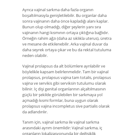
Ayrıca vajinal sarkma daha fazla organın
boşaltılmasıyla genişletilebilir. Bu organlar daha
sonra vajinanın daha önce kapladığı alanı kaplar.
Bunun olup olmadığı, diğer şeylerin yanı sıra
vajinanın hangi kısmının ortaya çıktığına bağlıdır.
Örneğin rahim ağzı (daha az sıklıkla uterus), üretra
ve mesane de etkilenebilir. Arka vajinal duvar da
daha seyrek ortaya çıkar ve bu da rektal tutuluma
neden olabilir.
Vajinal prolapsus da alt bölümlere ayrılabilir ve
böylelikle kapsam belirlenmelidir. Tam bir vajinal
prolapsus, prolapsus vajina tam totalis, prolapsus
vajina ve servikis gibi serviksin tutulumu olarak
bilinir. İç dişi genital organlarının alçaltılmasının
güçlü bir şekilde görülebilen bir sarkmaya yol
açmadığı kısmi formlar, buna uygun olarak
prolapsus vajina incompletus sive partialis olarak
da adlandırılır.
Tanım için, vajinal sarkma ile vajinal sarkma
arasındaki ayrım önemlidir: Vajinal sarkma, iç
organların lokalizasyonunda bir değişiklik