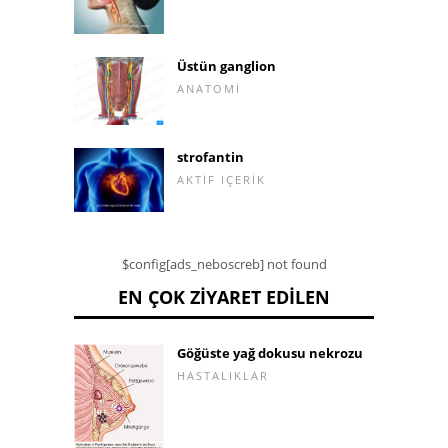
Üstün ganglion
ANATOMI
strofantin
AKTIF IÇERIK
$config[ads_neboscreb] not found
EN ÇOK ZIYARET EDILEN
Göğüste yağ dokusu nekrozu
HASTALIKLAR