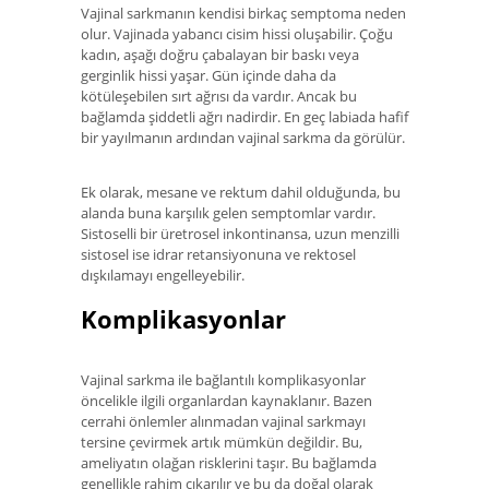
Vajinal sarkmanın kendisi birkaç semptoma neden
olur. Vajinada yabancı cisim hissi oluşabilir. Çoğu
kadın, aşağı doğru çabalayan bir baskı veya
gerginlik hissi yaşar. Gün içinde daha da
kötüleşebilen sırt ağrısı da vardır. Ancak bu
bağlamda şiddetli ağrı nadirdir. En geç labiada hafif
bir yayılmanın ardından vajinal sarkma da görülür.
Ek olarak, mesane ve rektum dahil olduğunda, bu
alanda buna karşılık gelen semptomlar vardır.
Sistoselli bir üretrosel inkontinansa, uzun menzilli
sistosel ise idrar retansiyonuna ve rektosel
dışkılamayı engelleyebilir.
Komplikasyonlar
Vajinal sarkma ile bağlantılı komplikasyonlar
öncelikle ilgili organlardan kaynaklanır. Bazen
cerrahi önlemler alınmadan vajinal sarkmayı
tersine çevirmek artık mümkün değildir. Bu,
ameliyatın olağan risklerini taşır. Bu bağlamda
genellikle rahim çıkarılır ve bu da doğal olarak