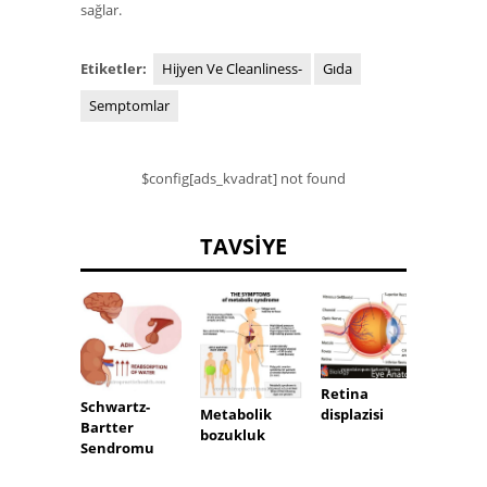
sağlar.
Etiketler:
Hijyen Ve Cleanliness-
Gıda
Semptomlar
$config[ads_kvadrat] not found
TAVSIYE
Retina
Apandi
Schwartz-
displazisi
Metabolik
Bartter
bozukluk
Sendromu