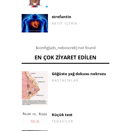
strofantin
AKTIF IÇERIK
$config[ads_neboscreb] not found
EN ÇOK ZIYARET EDILEN
Göğüste yağ dokusu nekrozu
HASTALIKLAR
Küçük test
TEDAVILER