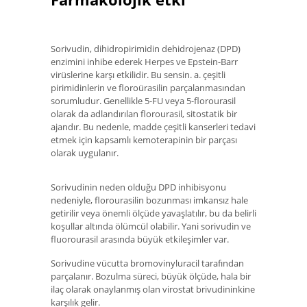
Sorivudin, dihidropirimidin dehidrojenaz (DPD)
enzimini inhibe ederek Herpes ve Epstein-Barr
virüslerine karşı etkilidir. Bu sensin. a. çeşitli
pirimidinlerin ve floroürasilin parçalanmasından
sorumludur. Genellikle 5-FU veya 5-florourasil
olarak da adlandırılan florourasil, sitostatik bir
ajandır. Bu nedenle, madde çeşitli kanserleri tedavi
etmek için kapsamlı kemoterapinin bir parçası
olarak uygulanır.
Sorivudinin neden olduğu DPD inhibisyonu
nedeniyle, florourasilin bozunması imkansız hale
getirilir veya önemli ölçüde yavaşlatılır, bu da belirli
koşullar altında ölümcül olabilir. Yani sorivudin ve
fluorourasil arasında büyük etkileşimler var.
Sorivudine vücutta bromovinyluracil tarafından
parçalanır. Bozulma süreci, büyük ölçüde, hala bir
ilaç olarak onaylanmış olan virostat brivudininkine
karşılık gelir.