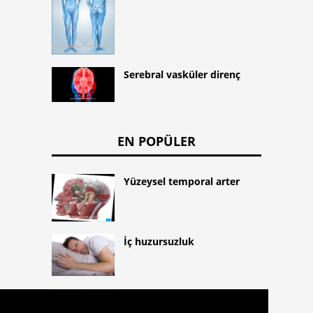
Serebral vasküler direnç
EN POPÜLER
Yüzeysel temporal arter
İç huzursuzluk
Guatr (guatr, büyümüş
tiroid bezi)