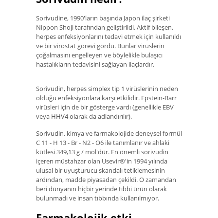
Sorivudine, 1990'ların başında Japon ilaç şirketi
Nippon Shoji tarafından geliştirildi. Aktif bileşen,
herpes enfeksiyonlarını tedavi etmek için kullanıldı
ve bir virostat görevi gördü. Bunlar virüslerin
çoğalmasını engelleyen ve böylelikle bulaşıcı
hastalıkların tedavisini sağlayan ilaçlardır.
Sorivudin, herpes simplex tip 1 virüslerinin neden
olduğu enfeksiyonlara karşı etkilidir. Epstein-Barr
virüsleri için de bir gösterge vardı (genellikle EBV
veya HHV4 olarak da adlandırılır).
Sorivudin, kimya ve farmakolojide deneysel formül
C 11 - H 13 - Br - N2 - O6 ile tanımlanır ve ahlaki
kütlesi 349,13 g / mol'dür. En önemli sorivudin
içeren müstahzar olan Usevir®'in 1994 yılında
ulusal bir uyuşturucu skandalı tetiklemesinin
ardından, madde piyasadan çekildi. O zamandan
beri dünyanın hiçbir yerinde tıbbi ürün olarak
bulunmadı ve insan tıbbında kullanılmıyor.
Farmakolojik etki