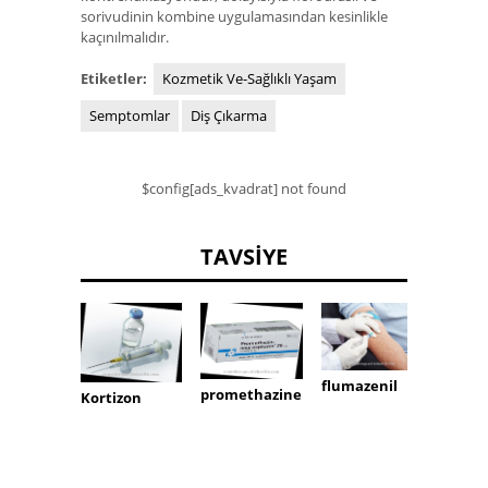
sorivudinin kombine uygulamasından kesinlikle
kaçınılmalıdır.
Etiketler:
Kozmetik Ve-Sağlıklı Yaşam
Semptomlar
Diş Çıkarma
$config[ads_kvadrat] not found
TAVSIYE
flumazenil
prami
promethazine
Kortizon