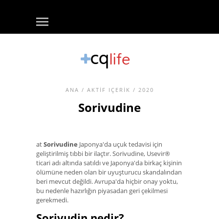
ANA
/
AKTIF IÇERIK
/ 2020
Sorivudine
at
Sorivudine
Japonya'da uçuk tedavisi için
geliştirilmiş tıbbi bir ilaçtır. Sorivudine, Usevir®
ticari adı altında satıldı ve Japonya'da birkaç kişinin
ölümüne neden olan bir uyuşturucu skandalından
beri mevcut değildi. Avrupa'da hiçbir onay yoktu,
bu nedenle hazırlığın piyasadan geri çekilmesi
gerekmedi.
Sorivudin nedir?