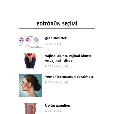
EDITÖRÜN SEÇIMI
granülositler
ANATOMI
Vajinal akıntı, vajinal akıntı
ve vajinal iltihap
HASTALIKLAR
Yemek borusunun daralması
HASTALIKLAR
Üstün ganglion
ANATOMI