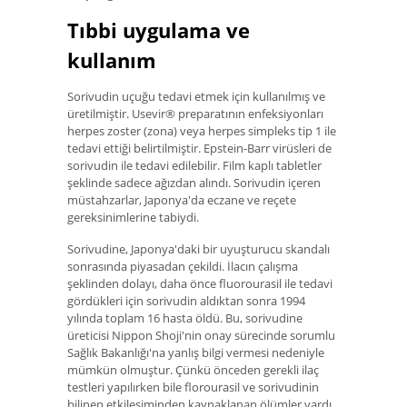
Tıbbi uygulama ve
kullanım
Sorivudin uçuğu tedavi etmek için kullanılmış ve
üretilmiştir. Usevir® preparatının enfeksiyonları
herpes zoster (zona) veya herpes simpleks tip 1 ile
tedavi ettiği belirtilmiştir. Epstein-Barr virüsleri de
sorivudin ile tedavi edilebilir. Film kaplı tabletler
şeklinde sadece ağızdan alındı. Sorivudin içeren
müstahzarlar, Japonya'da eczane ve reçete
gereksinimlerine tabiydi.
Sorivudine, Japonya'daki bir uyuşturucu skandalı
sonrasında piyasadan çekildi. İlacın çalışma
şeklinden dolayı, daha önce fluorourasil ile tedavi
gördükleri için sorivudin aldıktan sonra 1994
yılında toplam 16 hasta öldü. Bu, sorivudine
üreticisi Nippon Shoji'nin onay sürecinde sorumlu
Sağlık Bakanlığı'na yanlış bilgi vermesi nedeniyle
mümkün olmuştur. Çünkü önceden gerekli ilaç
testleri yapılırken bile florourasil ve sorivudinin
bilinen etkileşiminden kaynaklanan ölümler vardı.