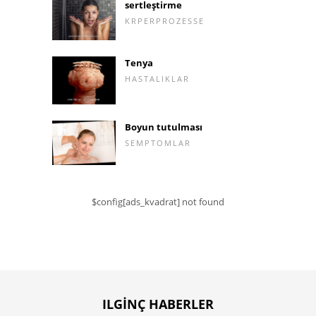
sertleştirme
KRPERPROZESSE
Tenya
HASTALIKLAR
Boyun tutulması
SEMPTOMLAR
$config[ads_kvadrat] not found
ILGINÇ HABERLER