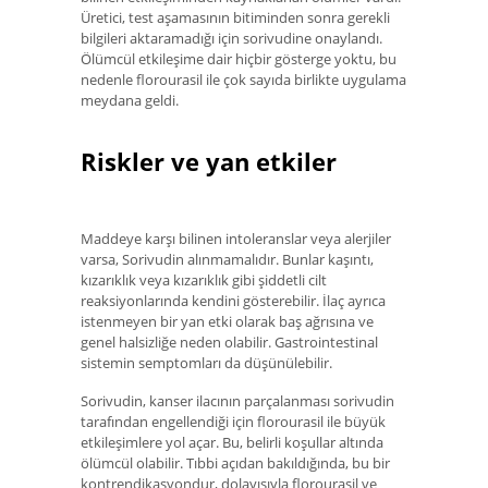
Üretici, test aşamasının bitiminden sonra gerekli
bilgileri aktaramadığı için sorivudine onaylandı.
Ölümcül etkileşime dair hiçbir gösterge yoktu, bu
nedenle florourasil ile çok sayıda birlikte uygulama
meydana geldi.
Riskler ve yan etkiler
Maddeye karşı bilinen intoleranslar veya alerjiler
varsa, Sorivudin alınmamalıdır. Bunlar kaşıntı,
kızarıklık veya kızarıklık gibi şiddetli cilt
reaksiyonlarında kendini gösterebilir. İlaç ayrıca
istenmeyen bir yan etki olarak baş ağrısına ve
genel halsizliğe neden olabilir. Gastrointestinal
sistemin semptomları da düşünülebilir.
Sorivudin, kanser ilacının parçalanması sorivudin
tarafından engellendiği için florourasil ile büyük
etkileşimlere yol açar. Bu, belirli koşullar altında
ölümcül olabilir. Tıbbi açıdan bakıldığında, bu bir
kontrendikasyondur, dolayısıyla florourasil ve