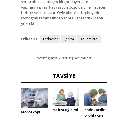
sonra tıbbi olarak gerekli görülüyorsa, onsuz
yapmamalısınız. Radyasyon dozu da yine nispeten
hızlı bir şekilde azalır. Öyle bile olsa, bilgisayarlı
tomografi taramasından sonra kanser riski daha
yüksektir.
Etiketler:
Tedaviler
Eğitim
Hausmittel
$config[ads_kvadrat] not found
TAVSIYE
Endokardit
Hafıza eğitimi
Bach ç
Floroskopi
profilaksisi
terapi