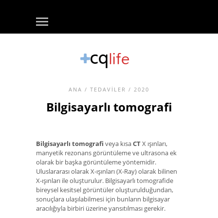
ANA
/
TEDAVILER
/ 2020
Bilgisayarlı tomografi
Bilgisayarlı tomografi
veya kısa
CT
X ışınları,
manyetik rezonans görüntüleme ve ultrasona ek
olarak bir başka görüntüleme yöntemidir.
Uluslararası olarak X-ışınları (X-Ray) olarak bilinen
X-ışınları ile oluşturulur. Bilgisayarlı tomografide
bireysel kesitsel görüntüler oluşturulduğundan,
sonuçlara ulaşılabilmesi için bunların bilgisayar
aracılığıyla birbiri üzerine yansıtılması gerekir.