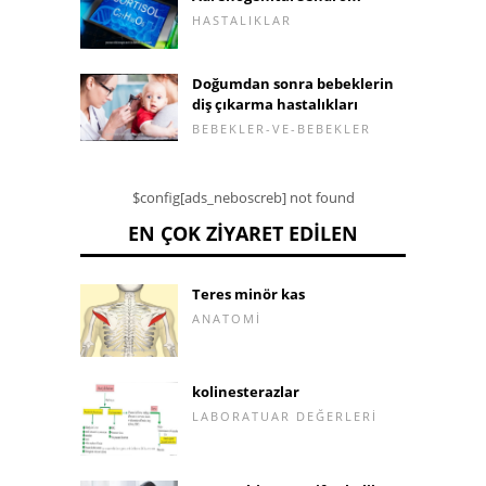
HASTALIKLAR
Doğumdan sonra bebeklerin
diş çıkarma hastalıkları
BEBEKLER-VE-BEBEKLER
$config[ads_neboscreb] not found
EN ÇOK ZIYARET EDILEN
Teres minör kas
ANATOMI
kolinesterazlar
LABORATUAR DEĞERLERI