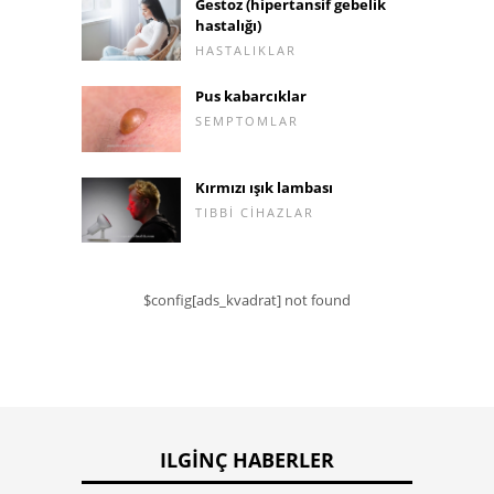
Gestoz (hipertansif gebelik
hastalığı)
HASTALIKLAR
Pus kabarcıklar
SEMPTOMLAR
Kırmızı ışık lambası
TIBBI CIHAZLAR
$config[ads_kvadrat] not found
ILGINÇ HABERLER