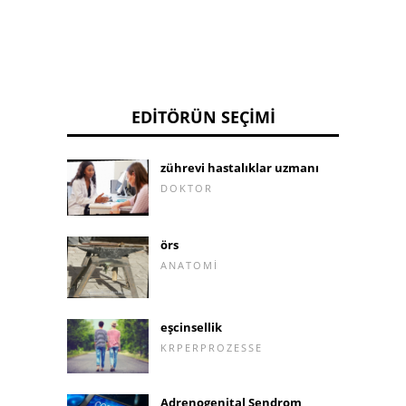
EDITÖRÜN SEÇIMI
zührevi hastalıklar uzmanı
DOKTOR
örs
ANATOMI
eşcinsellik
KRPERPROZESSE
Adrenogenital Sendrom