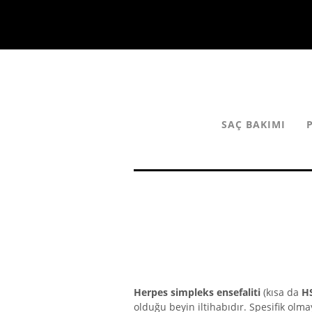
SAÇ BAKIMI
Herpes simpleks ensefaliti
(kısa da
HS
olduğu beyin iltihabıdır. Spesifik o