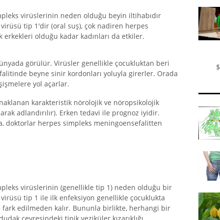
pleks virüslerinin neden olduğu beyin iltihabıdır
 virüsü tip 1'dir (oral suş), çok nadiren herpes
ık erkekleri olduğu kadar kadınları da etkiler.
ünyada görülür. Virüsler genellikle çocukluktan beri
$
falitinde beyne sinir kordonları yoluyla girerler. Orada
işmelere yol açarlar.
naklanan karakteristik nörolojik ve nöropsikolojik
ak adlandırılır). Erken tedavi ile prognoz iyidir.
a, doktorlar herpes simpleks meningoensefalitten
pleks virüslerinin (genellikle tip 1) neden olduğu bir
irüsü tip 1 ile ilk enfeksiyon genellikle çocuklukta
 fark edilmeden kalır. Bununla birlikte, herhangi bir
dudak çevresindeki tipik veziküler kızarıklığı