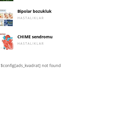
Bipolar bozukluk
HASTALIKLAR
CHIME sendromu
HASTALIKLAR
$config[ads_kvadrat] not found