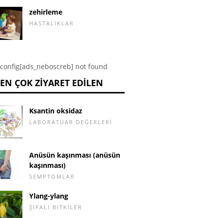
zehirleme
HASTALIKLAR
config[ads_neboscreb] not found
EN ÇOK ZIYARET EDILEN
Ksantin oksidaz
LABORATUAR DEĞERLERI
Anüsün kaşınması (anüsün
kaşınması)
SEMPTOMLAR
Ylang-ylang
ŞIFALI BITKILER