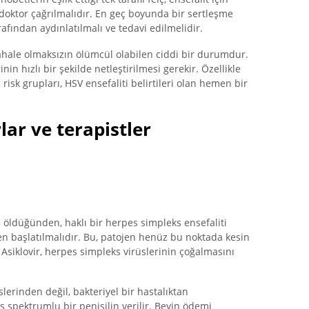
 doktor çağrılmalıdır. En geç boyunda bir sertleşme
rafından aydınlatılmalı ve tedavi edilmelidir.
ahale olmaksızın ölümcül olabilen ciddi bir durumdur.
in hızlı bir şekilde netleştirilmesi gerekir. Özellikle
i risk grupları, HSV ensefaliti belirtileri olan hemen bir
lar ve terapistler
 öldüğünden, haklı bir herpes simpleks ensefaliti
en başlatılmalıdır. Bu, patojen henüz bu noktada kesin
Asiklovir, herpes simpleks virüslerinin çoğalmasını
lerinden değil, bakteriyel bir hastalıktan
spektrumlu bir penisilin verilir. Beyin ödemi