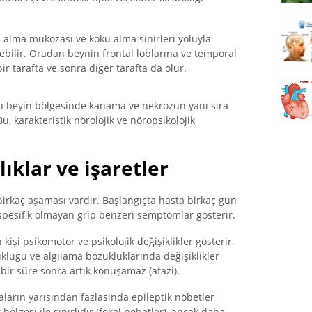
ku alma mukozası ve koku alma sinirleri yoluyla
bilir. Oradan beynin frontal loblarına ve temporal
ir tarafta ve sonra diğer tarafta da olur.
en beyin bölgesinde kanama ve nekrozun yanı sıra
u, karakteristik nörolojik ve nöropsikolojik
lıklar ve işaretler
 birkaç aşaması vardır. Başlangıçta hasta birkaç gün
i spesifik olmayan grip benzeri semptomlar gösterir.
kişi psikomotor ve psikolojik değişiklikler gösterir.
ukluğu ve algılama bozukluklarında değişiklikler
ir süre sonra artık konuşamaz (afazi).
Vakaların yarısından fazlasında epileptik nöbetler
bölgesi ile sınırlıdır (fokal nöbetler), ancak daha