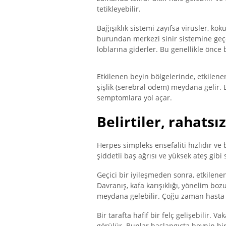
tetikleyebilir.
Bağışıklık sistemi zayıfsa virüsler, ko
burundan merkezi sinir sistemine geçe
loblarına giderler. Bu genellikle önce b
Etkilenen beyin bölgelerinde, etkilen
şişlik (serebral ödem) meydana gelir. B
semptomlara yol açar.
Belirtiler, rahatsız
Herpes simpleks ensefaliti hızlıdır ve
şiddetli baş ağrısı ve yüksek ateş gib
Geçici bir iyileşmeden sonra, etkilenen 
Davranış, kafa karışıklığı, yönelim boz
meydana gelebilir. Çoğu zaman hasta b
Bir tarafta hafif bir felç gelişebilir. 
görülür. Bunlar başlangıçta beynin bir 