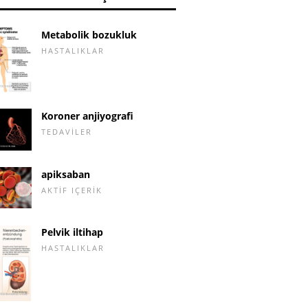
Metabolik bozukluk
HASTALIKLAR
Koroner anjiyografi
TEDAVILER
apiksaban
AKTIF IÇERIK
Pelvik iltihap
HASTALIKLAR