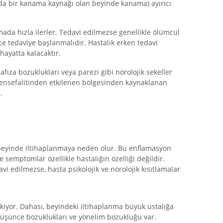
a bir kanama kaynağı olan beyinde kanama) ayırıcı
ada hızla ilerler. Tedavi edilmezse genellikle ölümcül
e tedaviye başlanmalıdır. Hastalık erken tedavi
 hayatta kalacaktır.
afıza bozuklukları veya parezi gibi nörolojik sekeller
 ensefalitinden etkilenen bölgesinden kaynaklanan
.
 beyinde iltihaplanmaya neden olur. Bu enflamasyon
e semptomlar özellikle hastalığın özelliği değildir.
i edilmezse, hasta psikolojik ve nörolojik kısıtlamalar
 çekiyor. Dahası, beyindeki iltihaplanma büyük ustalığa
 Düşünce bozuklukları ve yönelim bozukluğu var.