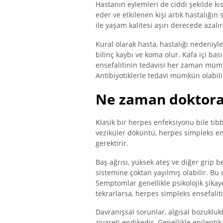
Hastanın eylemleri de ciddi şekilde k
eder ve etkilenen kişi artık hastalığı
ile yaşam kalitesi aşırı derecede azalır
Kural olarak hasta, hastalığı nedeniyl
bilinç kaybı ve koma olur. Kafa içi b
ensefalitinin tedavisi her zaman müm
Antibiyotiklerle tedavi mümkün olabili
Ne zaman doktora 
Klasik bir herpes enfeksiyonu bile tıbb
veziküler döküntü, herpes simpleks ens
gerektirir.
Baş ağrısı, yüksek ateş ve diğer grip 
sistemine çoktan yayılmış olabilir. Bu
Semptomlar genellikle psikolojik şikaye
tekrarlarsa, herpes simpleks ensefali
Davranışsal sorunlar, algısal bozukluk
ziyareti endikedir. Genellikle epileptik n