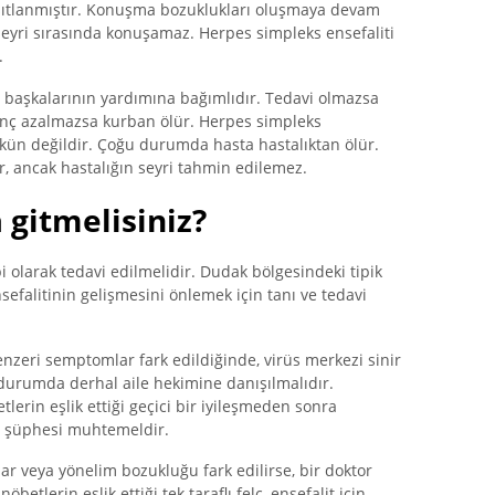
ısıtlanmıştır. Konuşma bozuklukları oluşmaya devam
n seyri sırasında konuşamaz. Herpes simpleks ensefaliti
.
e başkalarının yardımına bağımlıdır. Tedavi olmazsa
asınç azalmazsa kurban ölür. Herpes simpleks
kün değildir. Çoğu durumda hasta hastalıktan ölür.
r, ancak hastalığın seyri tahmin edilemez.
gitmelisiniz?
i olarak tedavi edilmelidir. Dudak bölgesindeki tipik
efalitinin gelişmesini önlemek için tanı ve tedavi
benzeri semptomlar fark edildiğinde, virüs merkezi sinir
 durumda derhal aile hekimine danışılmalıdır.
tlerin eşlik ettiği geçici bir iyileşmeden sonra
ti şüphesi muhtemeldir.
lar veya yönelim bozukluğu fark edilirse, bir doktor
öbetlerin eşlik ettiği tek taraflı felç, ensefalit için