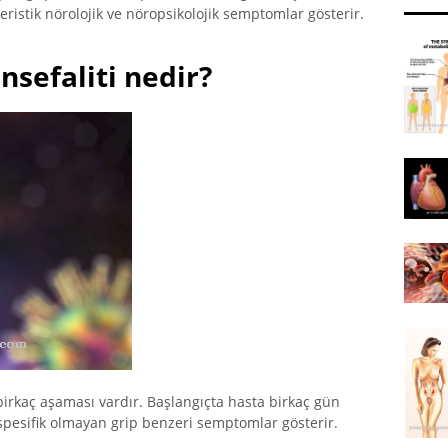
teristik nörolojik ve nöropsikolojik semptomlar gösterir.
sefaliti nedir?
 birkaç aşaması vardır. Başlangıçta hasta birkaç gün
i spesifik olmayan grip benzeri semptomlar gösterir.