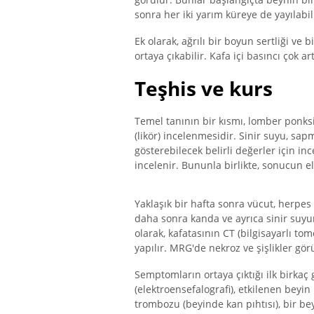
sonra her iki yarım küreye de yayılabil
Ek olarak, ağrılı bir boyun sertliği ve 
ortaya çıkabilir. Kafa içi basıncı çok a
Teşhis ve kurs
Temel tanının bir kısmı, lomber ponks
(likör) incelenmesidir. Sinir suyu, s
gösterebilecek belirli değerler için in
incelenir. Bununla birlikte, sonucun e
Yaklaşık bir hafta sonra vücut, herpes 
daha sonra kanda ve ayrıca sinir suyund
olarak, kafatasının CT (bilgisayarlı t
yapılır. MRG'de nekroz ve şişlikler görü
Semptomların ortaya çıktığı ilk birkaç
(elektroensefalografi), etkilenen beyin
trombozu (beyinde kan pıhtısı), bir bey