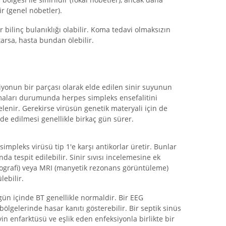
ir (genel nöbetler).
bir bilinç bulanıklığı olabilir. Koma tedavi olmaksızın
rtarsa, hasta bundan ölebilir.
iyonun bir parçası olarak elde edilen sinir suyunun
apmaları durumunda herpes simpleks ensefalitini
celenir. Gerekirse virüsün genetik materyali için de
lde edilmesi genellikle birkaç gün sürer.
simpleks virüsü tip 1'e karşı antikorlar üretir. Bunlar
a tespit edilebilir. Sinir sıvısı incelemesine ek
omografi) veya MRI (manyetik rezonans görüntüleme)
lebilir.
 gün içinde BT genellikle normaldir. Bir EEG
 bölgelerinde hasar kanıtı gösterebilir. Bir septik sinüs
in enfarktüsü ve eşlik eden enfeksiyonla birlikte bir