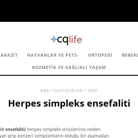
PARAZIT
HAYVANLAR VE PETS-
ORTOPEDI
BEBEK
KOZMETIK VE-SAĞLIKLI YAŞAM
ANA
/
HASTALIKLAR
/ 2020
Herpes simpleks ensefaliti
V ensefaliti
) herpes simpleks virüslerinin neden
lmayan grip benzeri semptomların olduğu bir aşamadan