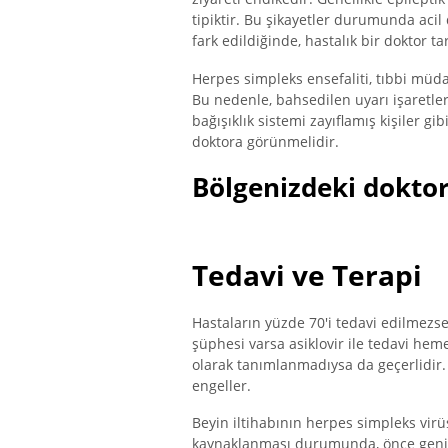
tipiktir. Bu şikayetler durumunda acil
fark edildiğinde, hastalık bir doktor ta
Herpes simpleks ensefaliti, tıbbi müd
Bu nedenle, bahsedilen uyarı işaretlerin
bağışıklık sistemi zayıflamış kişiler gib
doktora görünmelidir.
Bölgenizdeki doktor
Tedavi ve Terapi
Hastaların yüzde 70'i tedavi edilmezse
şüphesi varsa asiklovir ile tedavi hem
olarak tanımlanmadıysa da geçerlidir. 
engeller.
Beyin iltihabının herpes simpleks virüs
kaynaklanması durumunda, önce geniş 