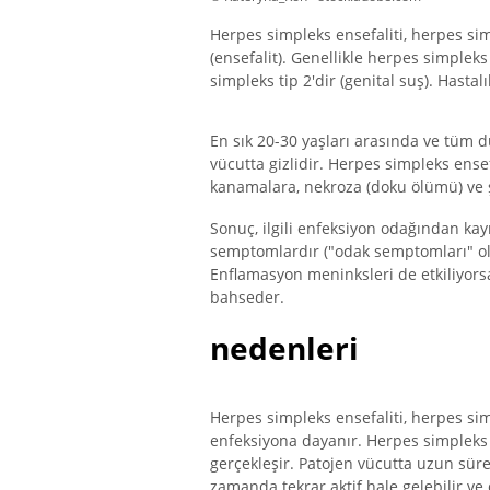
Herpes simpleks ensefaliti, herpes sim
(ensefalit). Genellikle herpes simpleks
simpleks tip 2'dir (genital suş). Hastal
En sık 20-30 yaşları arasında ve tüm d
vücutta gizlidir. Herpes simpleks ense
kanamalara, nekroza (doku ölümü) ve ş
Sonuç, ilgili enfeksiyon odağından kay
semptomlardır ("odak semptomları" olar
Enflamasyon meninksleri de etkiliyors
bahseder.
nedenleri
Herpes simpleks ensefaliti, herpes sim
enfeksiyona dayanır. Herpes simpleks v
gerçekleşir. Patojen vücutta uzun süre
zamanda tekrar aktif hale gelebilir ve 