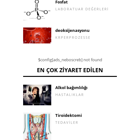
Fosfat
LABORATUAR DEĞERLERI
deoksijenasyonu
KRPERPROZESSE
$config[ads_neboscreb] not found
EN ÇOK ZIYARET EDILEN
Alkol bağımlılığı
HASTALIKLAR
Tiroidektomi
TEDAVILER