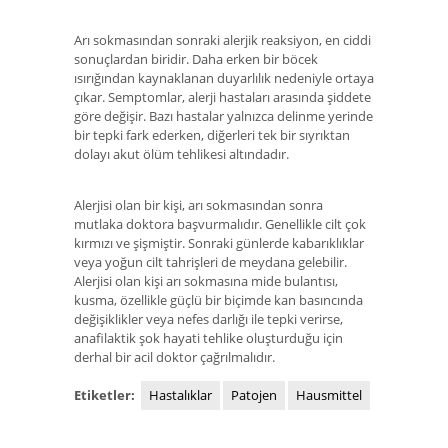
Arı sokmasından sonraki alerjik reaksiyon, en ciddi
sonuçlardan biridir. Daha erken bir böcek
ısırığından kaynaklanan duyarlılık nedeniyle ortaya
çıkar. Semptomlar, alerji hastaları arasında şiddete
göre değişir. Bazı hastalar yalnızca delinme yerinde
bir tepki fark ederken, diğerleri tek bir sıyrıktan
dolayı akut ölüm tehlikesi altındadır.
Alerjisi olan bir kişi, arı sokmasından sonra
mutlaka doktora başvurmalıdır. Genellikle cilt çok
kırmızı ve şişmiştir. Sonraki günlerde kabarıklıklar
veya yoğun cilt tahrişleri de meydana gelebilir.
Alerjisi olan kişi arı sokmasına mide bulantısı,
kusma, özellikle güçlü bir biçimde kan basıncında
değişiklikler veya nefes darlığı ile tepki verirse,
anafilaktik şok hayati tehlike oluşturduğu için
derhal bir acil doktor çağrılmalıdır.
Etiketler:
Hastalıklar
Patojen
Hausmittel