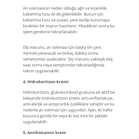
Arı sokmasının neden olduğu ağrı ve kızarıklık,
kabartma tozu ile de giderilebilir. Bunun için
kabartma tozu ve sudan, yere serilip kurumaya
bırakılan bir macun hazırlanır. Yıkadıktan sonra bu
işlem gerekirse tekrarlanabilir.
Diş macunu, arı sokması için başka bir çare.
Yerinde yıkanacak ve birkaç dakika sonra
semptomlar azalacaktır. Diş macunu yaklaşık beş
saat sonra veya semptomlar tekrarladığında
tekrar uygulanabilir.
4. Hidrokortizon kremi
Hidrokortizon, glukokortikoid grubuna ait aktif bir
bileşendir.Hidrokortizon kremi, anti-enflamatuar,
anti-alerjik ve antipruritik özelliklere sahiptir ve bu
nedenle arı sokması için uygundur. Ajan, iki hafta
boyunca günde bir veya iki kez ince bir şekilde
uygulanabilir.
5. Antihistamin krem