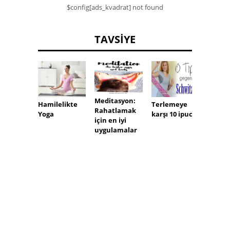
$config[ads_kvadrat] not found
TAVSIYE
Meditasyon:
Hamilelikte
Terlemeye
Deodo
Rahatlamak
Yoga
karşı 10 ipucu
dan
için en iyi
kayna
uygulamalar
meme
kanser
alümi
klorür
kadar
tehlike