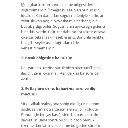
İğne çıkarıldıktan sonra, delme bölgesi derhal
soğutulmalıdır. Örneğin buz küpleri bunun için
idealdir. Kan damarları soğuk nedeniyle kasılır, arı
zehiri ile kan akışını yavaşlatır ve herhangi bir
büyük şişliği önler. Soğutmanın ayrıca ağrı giderici
bir etkisi vardır. Belirtiler daha sonra tekrar ortaya
çıkarsa, tekrar sakinleşebilirsiniz. Bununla birlikte,
buz gibi şeyler asla doğrudan cilde
yerleştirilmemelidir.
2. Bıçak bölgesine bal sürün
Bal, yaranın üzerine sürülebilen alternatif bir ev
ilacıdır. Zehri çıkarmalı. Ağrı da kısa bir süre için
azalır.
3. Ev ilaçları: sirke, kabartma tozu ve diş
macunu
Sirke, alkali reaksiyona sahip olduğu için arının
asidik zehrini nötralize etmenin iyi bir yoludur.
Bunun için bir çay kaşığı sirke bir bardak su ile
seyreltilir. Daha sonra bu sıvı bir top pamuk
üzerine damlatılır ve delinme bölgesine sürülür.