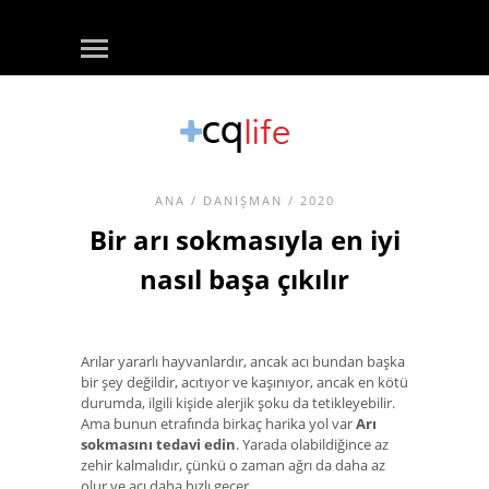
ANA
/
DANIŞMAN
/ 2020
Bir arı sokmasıyla en iyi
nasıl başa çıkılır
Arılar yararlı hayvanlardır, ancak acı bundan başka
bir şey değildir, acıtıyor ve kaşınıyor, ancak en kötü
durumda, ilgili kişide alerjik şoku da tetikleyebilir.
Ama bunun etrafında birkaç harika yol var
Arı
sokmasını tedavi edin
. Yarada olabildiğince az
zehir kalmalıdır, çünkü o zaman ağrı da daha az
olur ve acı daha hızlı geçer.