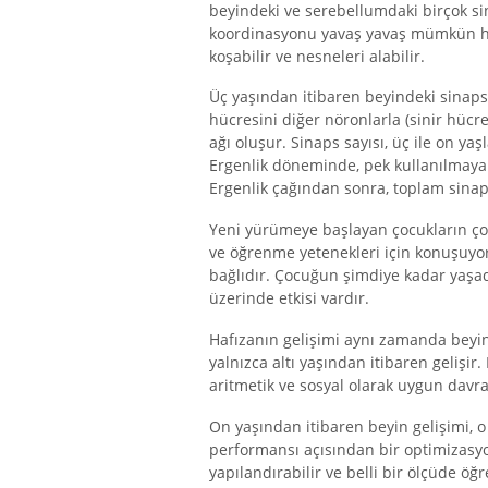
beyindeki ve serebellumdaki birçok sin
koordinasyonu yavaş yavaş mümkün hal
koşabilir ve nesneleri alabilir.
Üç yaşından itibaren beyindeki sinaps 
hücresini diğer nöronlarla (sinir hücr
ağı oluşur. Sinaps sayısı, üç ile on yaşl
Ergenlik döneminde, pek kullanılmayan 
Ergenlik çağından sonra, toplam sinap
Yeni yürümeye başlayan çocukların ço
ve öğrenme yetenekleri için konuşuyor
bağlıdır. Çocuğun şimdiye kadar yaşadı
üzerinde etkisi vardır.
Hafızanın gelişimi aynı zamanda beyin
yalnızca altı yaşından itibaren gelişi
aritmetik ve sosyal olarak uygun davran
On yaşından itibaren beyin gelişimi, o 
performansı açısından bir optimizasyo
yapılandırabilir ve belli bir ölçüde öğ