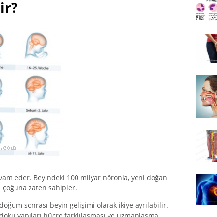
ir?
am eder. Beyindeki 100 milyar nöronla, yeni doğan
n çoğuna zaten sahipler.
oğum sonrası beyin gelişimi olarak ikiye ayrılabilir.
doku yapıları hücre farklılaşması ve uzmanlaşma