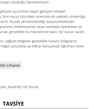
sinaps oluştuğu kanıtlanmıştır.
gelişimi açısından beyin gelişimi nihayet
i, tüm vücut hücreleri arasında en yüksek uzmanlığa
sınırlı ölçüde yenilenebildiği düşünülmektedir.
aplanma, enfeksiyonlar veya nörolojik hastalıklar ve
se, genellikle bu hücrelerde kalıcı bir kusur vardır.
n, sağlam bölgeler genellikle hasarlı bölgelerin
, örneğin yürümeyi ve tekrar konuşmayı öğrenen inme
ıbbi Cihazlar
[ads_kvadrat] not found
TAVSIYE