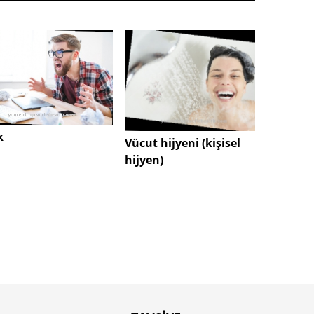
sertle
k
Vücut hijyeni (kişisel
hijyen)