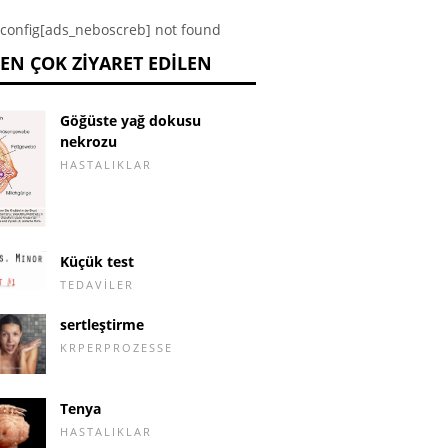
config[ads_neboscreb] not found
EN ÇOK ZIYARET EDILEN
Göğüste yağ dokusu
nekrozu
HASTALIKLAR
Küçük test
TEDAVILER
sertleştirme
KRPERPROZESSE
Tenya
HASTALIKLAR