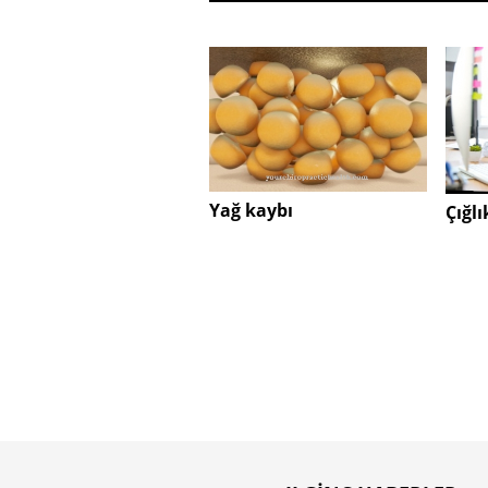
Yağ kaybı
Çığlı