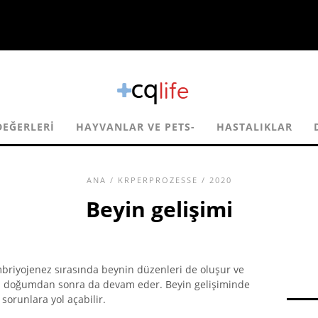
EĞERLERI
HAYVANLAR VE PETS-
HASTALIKLAR
ANA
/
KRPERPROZESSE
/ 2020
Beyin gelişimi
iyojenez sırasında beynin düzenleri de oluşur ve
 doğumdan sonra da devam eder. Beyin gelişiminde
sorunlara yol açabilir.