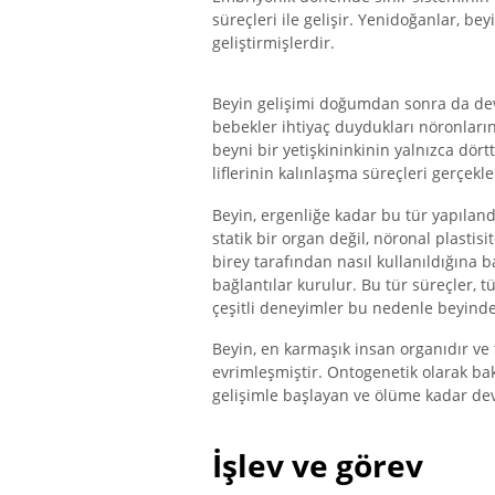
süreçleri ile gelişir. Yenidoğanlar, be
geliştirmişlerdir.
Beyin gelişimi doğumdan sonra da dev
bebekler ihtiyaç duydukları nöronların
beyni bir yetişkininkinin yalnızca dört
liflerinin kalınlaşma süreçleri gerçekleş
Beyin, ergenliğe kadar bu tür yapılan
statik bir organ değil, nöronal plasti
birey tarafından nasıl kullanıldığına ba
bağlantılar kurulur. Bu tür süreçler,
çeşitli deneyimler bu nedenle beyindeki
Beyin, en karmaşık insan organıdır ve
evrimleşmiştir. Ontogenetik olarak ba
gelişimle başlayan ve ölüme kadar deva
İşlev ve görev