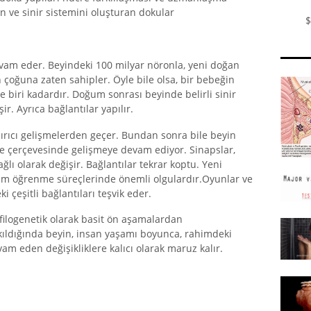
yin ve sinir sistemini oluşturan dokular
$
am eder. Beyindeki 100 milyar nöronla, yeni doğan
 çoğuna zaten sahipler. Öyle bile olsa, bir bebeğin
te biri kadardır. Doğum sonrası beyinde belirli sinir
ir. Ayrıca bağlantılar yapılır.
dırıcı gelişmelerden geçer. Bundan sonra bile beyin
site çerçevesinde gelişmeye devam ediyor. Sinapslar,
ğlı olarak değişir. Bağlantılar tekrar koptu. Yeni
 tüm öğrenme süreçlerinde önemli olgulardır.Oyunlar ve
 çeşitli bağlantıları teşvik eder.
 filogenetik olarak basit ön aşamalardan
kıldığında beyin, insan yaşamı boyunca, rahimdeki
m eden değişikliklere kalıcı olarak maruz kalır.