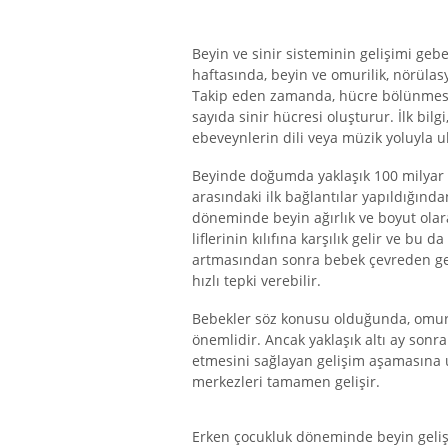
Beyin ve sinir sisteminin gelişimi geb
haftasında, beyin ve omurilik, nörülas
Takip eden zamanda, hücre bölünmesi
sayıda sinir hücresi oluşturur. İlk bi
ebeveynlerin dili veya müzik yoluyla ul
Beyinde doğumda yaklaşık 100 milyar nö
arasındaki ilk bağlantılar yapıldığından
döneminde beyin ağırlık ve boyut olara
liflerinin kılıfına karşılık gelir ve bu 
artmasından sonra bebek çevreden gele
hızlı tepki verebilir.
Bebekler söz konusu olduğunda, omuri
önemlidir. Ancak yaklaşık altı ay sonr
etmesini sağlayan gelişim aşamasına u
merkezleri tamamen gelişir.
Erken çocukluk döneminde beyin gelişimi