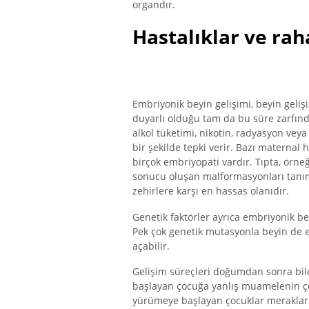
organdır.
Hastalıklar ve raha
Embriyonik beyin gelişimi, beyin gelişi
duyarlı olduğu tam da bu süre zarfın
alkol tüketimi, nikotin, radyasyon veya 
bir şekilde tepki verir. Bazı maternal 
birçok embriyopati vardır. Tıpta, örneğ
sonucu oluşan malformasyonları tanı
zehirlere karşı en hassas olanıdır.
Genetik faktörler ayrıca embriyonik be
Pek çok genetik mutasyonla beyin de et
açabilir.
Gelişim süreçleri doğumdan sonra bi
başlayan çocuğa yanlış muamelenin çok
yürümeye başlayan çocuklar merakların