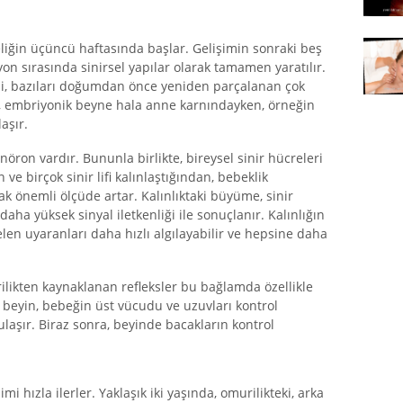
eliğin üçüncü haftasında başlar. Gelişimin sonraki beş
yon sırasında sinirsel yapılar olarak tamamen yaratılır.
, bazıları doğumdan önce yeniden parçalanan çok
lgi, embriyonik beyne hala anne karnındayken, örneğin
aşır.
ron vardır. Bununla birlikte, bireysel sinir hücreleri
 ve birçok sinir lifi kalınlaştığından, bebeklik
k önemli ölçüde artar. Kalınlıktaki büyüme, sinir
da daha yüksek sinyal iletkenliği ile sonuçlanır. Kalınlığın
n uyaranları daha hızlı algılayabilir ve hepsine daha
likten kaynaklanan refleksler bu bağlamda özellikle
a beyin, bebeğin üst vücudu ve uzuvları kontrol
laşır. Biraz sonra, beyinde bacakların kontrol
 hızla ilerler. Yaklaşık iki yaşında, omurilikteki, arka