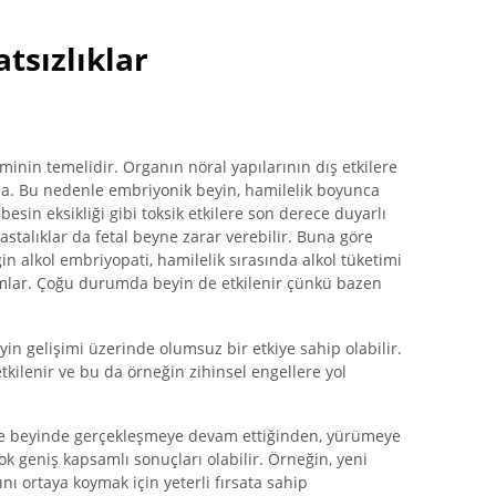
tsızlıklar
minin temelidir. Organın nöral yapılarının dış etkilere
da. Bu nedenle embriyonik beyin, hamilelik boyunca
besin eksikliği gibi toksik etkilere son derece duyarlı
hastalıklar da fetal beyne zarar verebilir. Buna göre
in alkol embriyopati, hamilelik sırasında alkol tüketimi
mlar. Çoğu durumda beyin de etkilenir çünkü bazen
yin gelişimi üzerinde olumsuz bir etkiye sahip olabilir.
kilenir ve bu da örneğin zihinsel engellere yol
le beyinde gerçekleşmeye devam ettiğinden, yürümeye
 geniş kapsamlı sonuçları olabilir. Örneğin, yeni
ı ortaya koymak için yeterli fırsata sahip