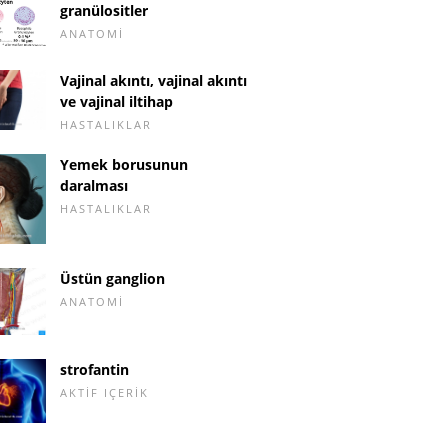
granülositler
ANATOMI
Vajinal akıntı, vajinal akıntı
ve vajinal iltihap
HASTALIKLAR
Yemek borusunun
daralması
HASTALIKLAR
Üstün ganglion
ANATOMI
strofantin
AKTIF IÇERIK