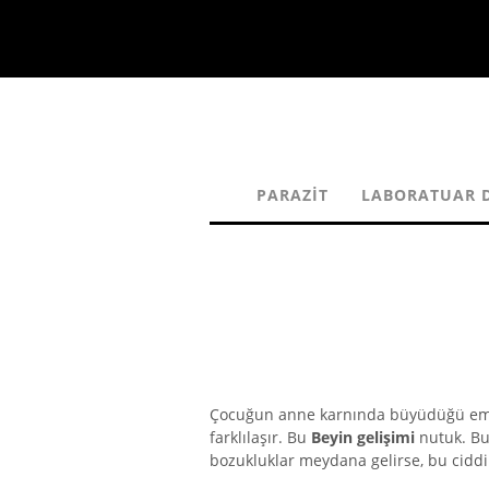
PARAZIT
LABORATUAR D
Çocuğun anne karnında büyüdüğü embr
farklılaşır. Bu
Beyin gelişimi
nutuk. Bu
bozukluklar meydana gelirse, bu ciddi 