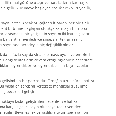
ir lifi nihai gücüne ulaşır ve hareketlerin karmaşık
e gelir. Yürümeye başlayan çocuk artık yürüyebilir,
sayısı artar. Ancak bu çağdan itibaren, her bir sinir
eleri) birbirine bağlayan oldukça karmaşık bir nöron
arı arasındaki bir yetişkinin sayısını iki katına çıkarır.
bağlantılar geriledikçe sinapslar tekrar azalır.
s sayısında neredeyse hiç değişiklik olmaz.
k daha fazla sayıda sinaps olması, uyum yetenekleri
. Hangi sentezlerin devam ettiği, öğrenilen becerilere
kları, öğrendikleri ve öğrendiklerinin beyin yapıları
 gelişiminin bir parçasıdır. Örneğin uzun süreli hafıza
r. Bu yaşta ön serebral kortekste mantıksal düşünme,
ış becerileri gelişir.
noktaya kadar geliştirilen beceriler ve hafıza
na karşılık gelir. Beyin ölünceye kadar yeniden
renebilir. Beyin esnek ve yaşlılığa uyum sağlayan bir