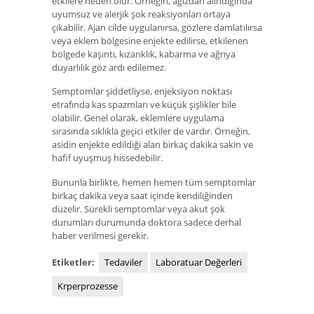
etkilere neden olur. Örneğin, ağızdan alındığında
uyumsuz ve alerjik şok reaksiyonları ortaya
çıkabilir. Ajan cilde uygulanırsa, gözlere damlatılırsa
veya eklem bölgesine enjekte edilirse, etkilenen
bölgede kaşıntı, kızarıklık, kabarma ve ağrıya
duyarlılık göz ardı edilemez.
Semptomlar şiddetliyse, enjeksiyon noktası
etrafında kas spazmları ve küçük şişlikler bile
olabilir. Genel olarak, eklemlere uygulama
sırasında sıklıkla geçici etkiler de vardır. Örneğin,
asidin enjekte edildiği alan birkaç dakika sakin ve
hafif uyuşmuş hissedebilir.
Bununla birlikte, hemen hemen tüm semptomlar
birkaç dakika veya saat içinde kendiliğinden
düzelir. Sürekli semptomlar veya akut şok
durumları durumunda doktora sadece derhal
haber verilmesi gerekir.
Etiketler:
Tedaviler
Laboratuar Değerleri
Krperprozesse