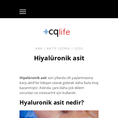
ANA
/
AKTIF IÇERIK
/ 2020
Hiyalüronik asit
Hiyalüronik asit
son yıllarda cilt yaşlanmasına
karşı aktif bir bileşen olarak giderek daha fazla imaj
kazanmıştır. Aslında, çare daha çok eklem
sorunları ve osteoartrit için kullanılır.
Hyaluronik asit nedir?