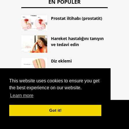
EN POPÜLER
Prostat iltihabı (prostatit)
Hareket hastalığını tanıyın
ve tedavi edin
Diz eklemi
This website uses cookies to ensure you get
the best experience on our website.
Learn more
COPYRIGHT 2026 HTTPS://CQLIFE.NET
Got it!
HIYALÜRONIK ASIT
^