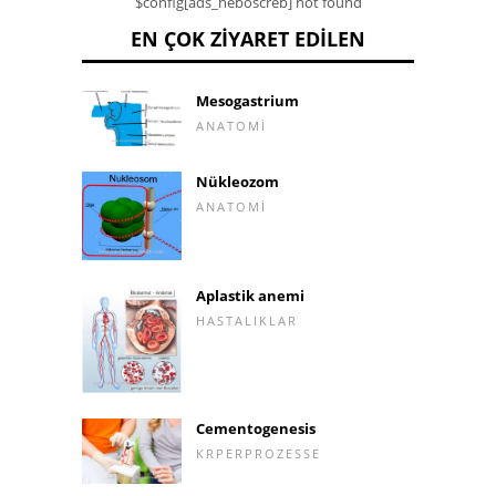
$config[ads_neboscreb] not found
EN ÇOK ZIYARET EDILEN
Mesogastrium
ANATOMI
Nükleozom
ANATOMI
Aplastik anemi
HASTALIKLAR
Cementogenesis
KRPERPROZESSE