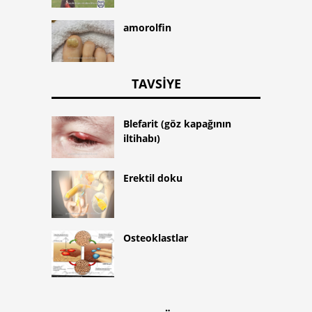
amorolfin
TAVSIYE
Blefarit (göz kapağının
iltihabı)
Erektil doku
Osteoklastlar