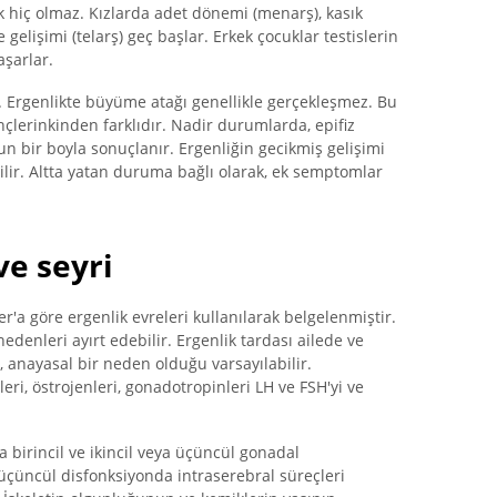
ik hiç olmaz. Kızlarda adet dönemi (menarş), kasık
elişimi (telarş) geç başlar. Erkek çocuklar testislerin
şarlar.
r. Ergenlikte büyüme atağı genellikle gerçekleşmez. Bu
nçlerinkinden farklıdır. Nadir durumlarda, epifiz
un bir boyla sonuçlanır. Ergenliğin gecikmiş gelişimi
ilir. Altta yatan duruma bağlı olarak, ek semptomlar
ve seyri
r'a göre ergenlik evreleri kullanılarak belgelenmiştir.
nedenleri ayırt edebilir. Ergenlik tardası ailede ve
 anayasal bir neden olduğu varsayılabilir.
eri, östrojenleri, gonadotropinleri LH ve FSH'yi ve
a birincil ve ikincil veya üçüncül gonadal
e üçüncül disfonksiyonda intraserebral süreçleri