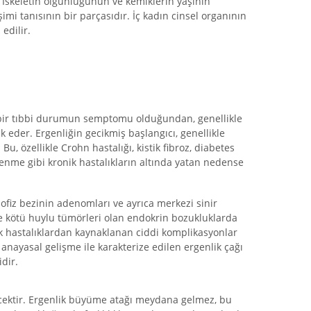
. İskeletin olgunluğunun ve kemiklerin yaşının
imi tanısının bir parçasıdır. İç kadın cinsel organının
edilir.
n bir tıbbi durumun semptomu olduğundan, genellikle
k eder. Ergenliğin gecikmiş başlangıcı, genellikle
u, özellikle Crohn hastalığı, kistik fibroz, diabetes
lenme gibi kronik hastalıkların altında yatan nedense
ofiz bezinin adenomları ve ayrıca merkezi sinir
e kötü huylu tümörleri olan endokrin bozukluklarda
ek hastalıklardan kaynaklanan ciddi komplikasyonlar
ç anayasal gelişme ile karakterize edilen ergenlik çağı
dir.
ecektir. Ergenlik büyüme atağı meydana gelmez, bu