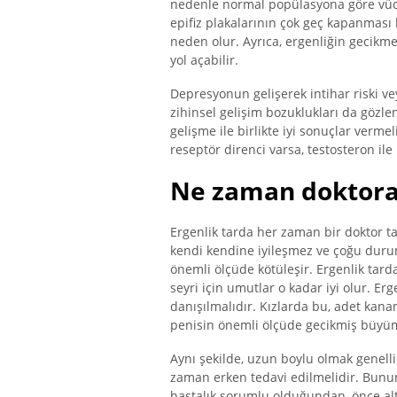
nedenle normal popülasyona göre vücu
epifiz plakalarının çok geç kapanmas
neden olur. Ayrıca, ergenliğin gecikmel
yol açabilir.
Depresyonun gelişerek intihar riski 
zihinsel gelişim bozuklukları da gözle
gelişme ile birlikte iyi sonuçlar verme
reseptör direnci varsa, testosteron il
Ne zaman doktora 
Ergenlik tarda her zaman bir doktor ta
kendi kendine iyileşmez ve çoğu duru
önemli ölçüde kötüleşir. Ergenlik tard
seyri için umutlar o kadar iyi olur. Erg
danışılmalıdır. Kızlarda bu, adet kan
penisin önemli ölçüde gecikmiş büyüme
Aynı şekilde, uzun boylu olmak genelli
zaman erken tedavi edilmelidir. Bununl
hastalık sorumlu olduğundan, önce altt