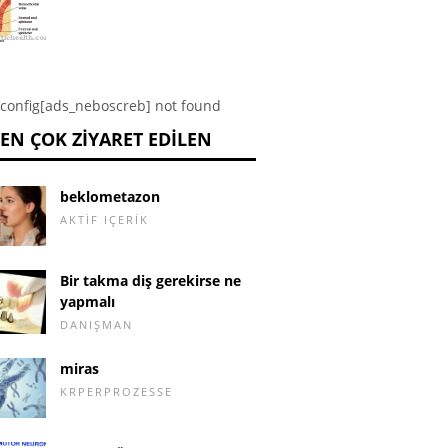
config[ads_neboscreb] not found
EN ÇOK ZIYARET EDILEN
beklometazon
AKTIF IÇERIK
Bir takma diş gerekirse ne
yapmalı
DANIŞMAN
miras
KRPERPROZESSE