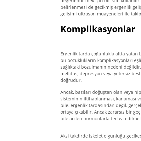
değerlendirmek için bir MRI kullanılır
belirlenmesi de gecikmiş ergenlik geliş
gelişimi ultrason muayeneleri ile takip 
Komplikasyonlar
Ergenlik tarda çoğunlukla altta yata
bu bozuklukların komplikasyonları eşli
sağlıktaki bozulmanın nedeni değildir. B
mellitus, depresyon veya yetersiz bes
doğrudur.
Ancak, bazıları doğuştan olan veya hip
sisteminin iltihaplanması, kanaması v
bile, ergenlik tardasından değil, gerç
ortaya çıkabilir. Ancak zararsız bir ge
bile acilen hormonlarla tedavi edilmeli
Aksi takdirde iskelet olgunluğu gecik