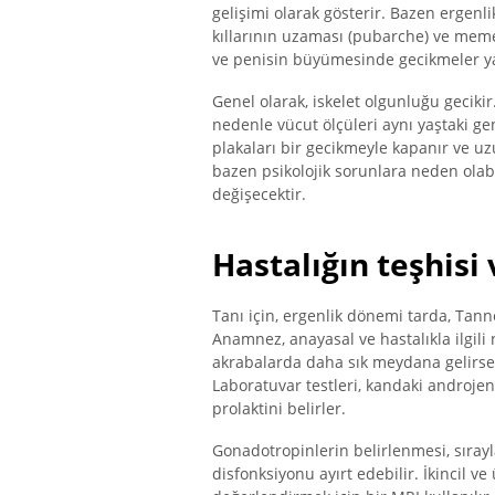
gelişimi olarak gösterir. Bazen ergenl
kıllarının uzaması (pubarche) ve meme g
ve penisin büyümesinde gecikmeler ya
Genel olarak, iskelet olgunluğu geciki
nedenle vücut ölçüleri aynı yaştaki ge
plakaları bir gecikmeyle kapanır ve uz
bazen psikolojik sorunlara neden olab
değişecektir.
Hastalığın teşhisi 
Tanı için, ergenlik dönemi tarda, Tanne
Anamnez, anayasal ve hastalıkla ilgili 
akrabalarda daha sık meydana gelirse,
Laboratuvar testleri, kandaki androjenl
prolaktini belirler.
Gonadotropinlerin belirlenmesi, sırayl
disfonksiyonu ayırt edebilir. İkincil v