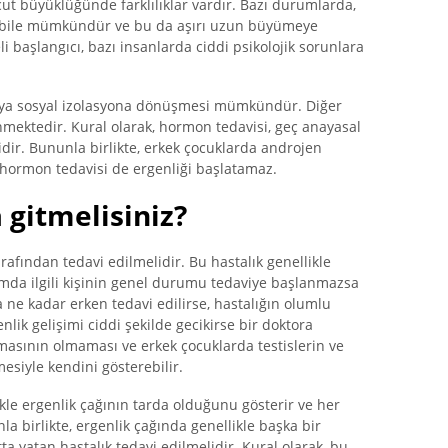
t büyüklüğünde farklılıklar vardır. Bazı durumlarda,
ı bile mümkündür ve bu da aşırı uzun büyümeye
i başlangıcı, bazı insanlarda ciddi psikolojik sorunlara
veya sosyal izolasyona dönüşmesi mümkündür. Diğer
nmektedir. Kural olarak, hormon tedavisi, geç anayasal
lidir. Bununla birlikte, erkek çocuklarda androjen
e hormon tedavisi de ergenliği başlatamaz.
gitmelisiniz?
rafından tedavi edilmelidir. Bu hastalık genellikle
mda ilgili kişinin genel durumu tedaviye başlanmazsa
a ne kadar erken tedavi edilirse, hastalığın olumlu
enlik gelişimi ciddi şekilde gecikirse bir doktora
amasının olmaması ve erkek çocuklarda testislerin ve
siyle kendini gösterebilir.
kle ergenlik çağının tarda olduğunu gösterir ve her
a birlikte, ergenlik çağında genellikle başka bir
a yatan hastalık tedavi edilmelidir. Kural olarak, bu