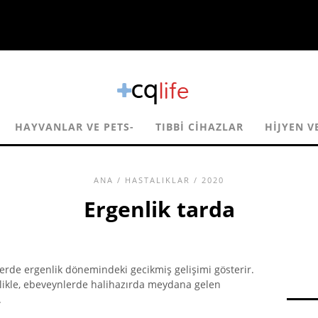
HAYVANLAR VE PETS-
TIBBI CIHAZLAR
HIJYEN V
ANA
/
HASTALIKLAR
/ 2020
Ergenlik tarda
erde ergenlik dönemindeki gecikmiş gelişimi gösterir.
ellikle, ebeveynlerde halihazırda meydana gelen
.