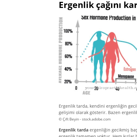
Ergenlik çağını ka
Ergenlik tarda, kendini ergenliğin gec
gelişimi olarak gösterir. Bazen ergenli
© Çift Beyin - stock.adobe.com
Ergenlik tarda
ergenliğin gecikmiş baş
ergenlik tamamen yoktur. Hem kızlar h