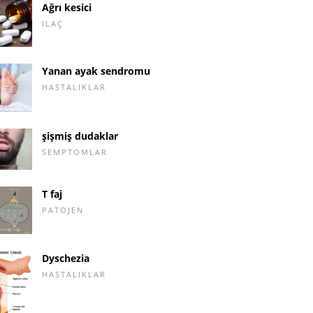
Ağrı kesici
ILAÇ
Yanan ayak sendromu
HASTALIKLAR
şişmiş dudaklar
SEMPTOMLAR
T faj
PATOJEN
Dyschezia
HASTALIKLAR