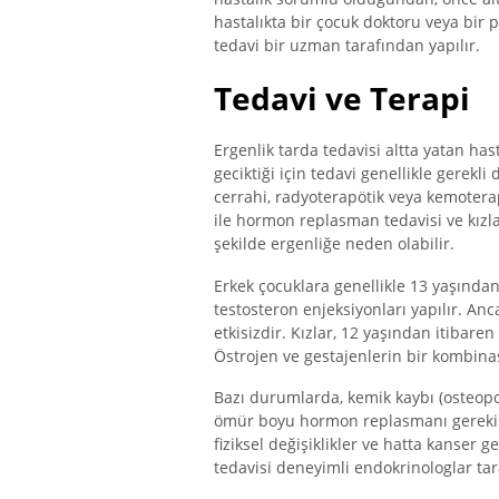
hastalıkta bir çocuk doktoru veya bir p
tedavi bir uzman tarafından yapılır.
Tedavi ve Terapi
Ergenlik tarda tedavisi altta yatan has
geciktiği için tedavi genellikle gerekli
cerrahi, radyoterapötik veya kemoterap
ile hormon replasman tedavisi ve kızlar
şekilde ergenliğe neden olabilir.
Erkek çocuklara genellikle 13 yaşında
testosteron enjeksiyonları yapılır. A
etkisizdir. Kızlar, 12 yaşından itibaren
Östrojen ve gestajenlerin bir kombina
Bazı durumlarda, kemik kaybı (osteopor
ömür boyu hormon replasmanı gerekir.
fiziksel değişiklikler ve hatta kanser 
tedavisi deneyimli endokrinologlar tar