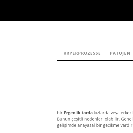
KRPERPROZESSE
PATOJEN
bir
Ergenlik tarda
kızlarda veya erkekl
Bunun çeşitli nedenleri olabilir. Gen
gelişimde anayasal bir gecikme vardır