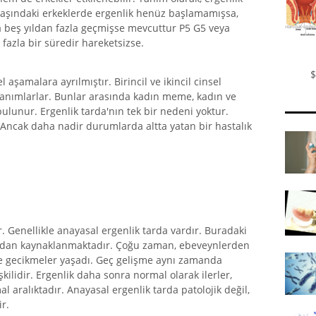
yaşındaki erkeklerde ergenlik henüz başlamamışsa,
da beş yıldan fazla geçmişse mevcuttur P5 G5 veya
azla bir süredir hareketsizse.
$
 aşamalara ayrılmıştır. Birincil ve ikincil cinsel
ı tanımlarlar. Bunlar arasında kadın meme, kadın ve
bulunur. Ergenlik tarda'nın tek bir nedeni yoktur.
 Ancak daha nadir durumlarda altta yatan bir hastalık
r. Genellikle anayasal ergenlik tarda vardır. Buradaki
ından kaynaklanmaktadır. Çoğu zaman, ebeveynlerden
nde gecikmeler yaşadı. Geç gelişme aynı zamanda
şkilidir. Ergenlik daha sonra normal olarak ilerler,
 aralıktadır. Anayasal ergenlik tarda patolojik değil,
ir.