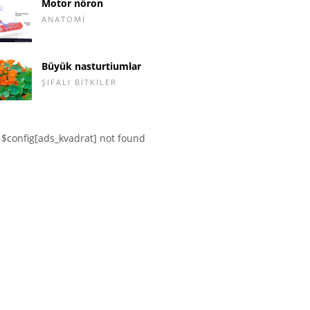
Motor nöron
ANATOMI
Büyük nasturtiumlar
ŞIFALI BITKILER
$config[ads_kvadrat] not found