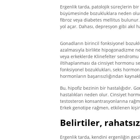
Ergenlik tarda, patolojik süreçlerin bir
büyümesinde bozukluklara neden olur. 
fibroz veya diabetes mellitus bulunur
yol açar. Dahası, depresyon gibi akıl ha
Gonadların birincil fonksiyonel bozuklu
azalmasıyla birlikte hipogonadizme n
veya erkeklerde Klinefelter sendromu g
iltihaplanması da cinsiyet hormonu se
fonksiyonel bozuklukları, seks hormon
hormonların başarısızlığından kaynak
Bu, hipofiz bezinin bir hastalığıdır. 
hastalıkları neden olur. Cinsiyet horm
testosteron konsantrasyonlarına rağmen 
Erkek genotipe rağmen, etkilenen kişin
Belirtiler, rahatsız
Ergenlik tarda, kendini ergenliğin gec