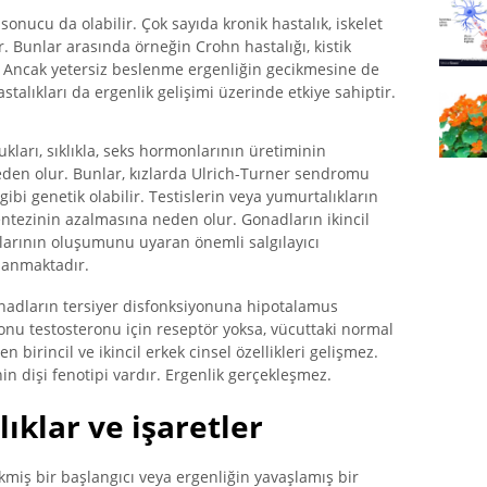
 sonucu da olabilir. Çok sayıda kronik hastalık, iskelet
Bunlar arasında örneğin Crohn hastalığı, kistik
. Ancak yetersiz beslenme ergenliğin gecikmesine de
stalıkları da ergenlik gelişimi üzerinde etkiye sahiptir.
kları, sıklıkla, seks hormonlarının üretiminin
eden olur. Bunlar, kızlarda Ulrich-Turner sendromu
ibi genetik olabilir. Testislerin veya yumurtalıkların
ntezinin azalmasına neden olur. Gonadların ikincil
larının oluşumunu uyaran önemli salgılayıcı
lanmaktadır.
Gonadların tersiyer disfonksiyonuna hipotalamus
onu testosteronu için reseptör yoksa, vücuttaki normal
birincil ve ikincil erkek cinsel özellikleri gelişmez.
in dişi fenotipi vardır. Ergenlik gerçekleşmez.
lıklar ve işaretler
ikmiş bir başlangıcı veya ergenliğin yavaşlamış bir