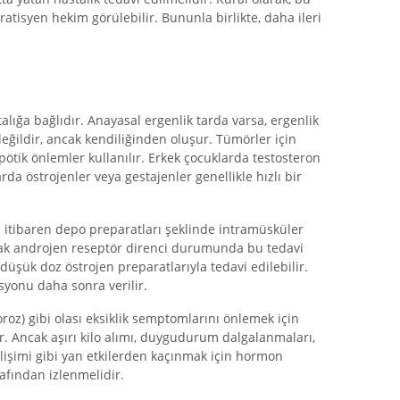
ratisyen hekim görülebilir. Bununla birlikte, daha ileri
talığa bağlıdır. Anayasal ergenlik tarda varsa, ergenlik
 değildir, ancak kendiliğinden oluşur. Tümörler için
ötik önlemler kullanılır. Erkek çocuklarda testosteron
da östrojenler veya gestajenler genellikle hızlı bir
n itibaren depo preparatları şeklinde intramüsküler
ncak androjen reseptör direnci durumunda bu tedavi
 düşük doz östrojen preparatlarıyla tedavi edilebilir.
syonu daha sonra verilir.
oz) gibi olası eksiklik semptomlarını önlemek için
 Ancak aşırı kilo alımı, duygudurum dalgalanmaları,
gelişimi gibi yan etkilerden kaçınmak için hormon
afından izlenmelidir.