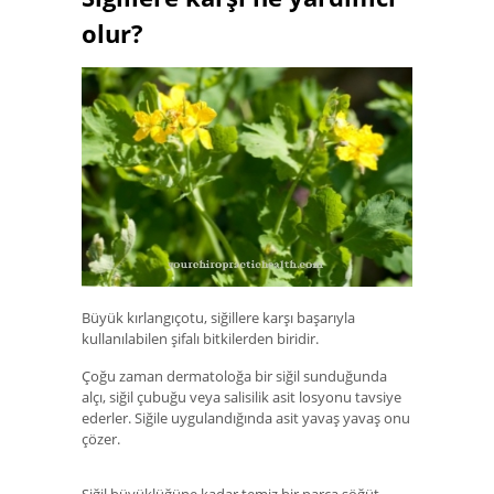
olur?
Büyük kırlangıçotu, siğillere karşı başarıyla
kullanılabilen şifalı bitkilerden biridir.
Çoğu zaman dermatoloğa bir siğil sunduğunda
alçı, siğil çubuğu veya salisilik asit losyonu tavsiye
ederler. Siğile uygulandığında asit yavaş yavaş onu
çözer.
Siğil büyüklüğüne kadar temiz bir parça söğüt