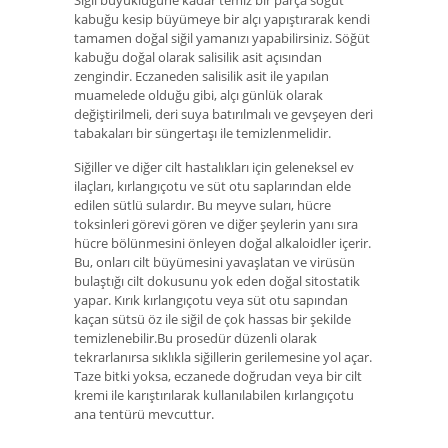
kabuğu kesip büyümeye bir alçı yapıştırarak kendi
tamamen doğal siğil yamanızı yapabilirsiniz. Söğüt
kabuğu doğal olarak salisilik asit açısından
zengindir. Eczaneden salisilik asit ile yapılan
muamelede olduğu gibi, alçı günlük olarak
değiştirilmeli, deri suya batırılmalı ve gevşeyen deri
tabakaları bir süngertaşı ile temizlenmelidir.
Siğiller ve diğer cilt hastalıkları için geleneksel ev
ilaçları, kırlangıçotu ve süt otu saplarından elde
edilen sütlü sulardır. Bu meyve suları, hücre
toksinleri görevi gören ve diğer şeylerin yanı sıra
hücre bölünmesini önleyen doğal alkaloidler içerir.
Bu, onları cilt büyümesini yavaşlatan ve virüsün
bulaştığı cilt dokusunu yok eden doğal sitostatik
yapar. Kırık kırlangıçotu veya süt otu sapından
kaçan sütsü öz ile siğil de çok hassas bir şekilde
temizlenebilir.Bu prosedür düzenli olarak
tekrarlanırsa sıklıkla siğillerin gerilemesine yol açar.
Taze bitki yoksa, eczanede doğrudan veya bir cilt
kremi ile karıştırılarak kullanılabilen kırlangıçotu
ana tentürü mevcuttur.