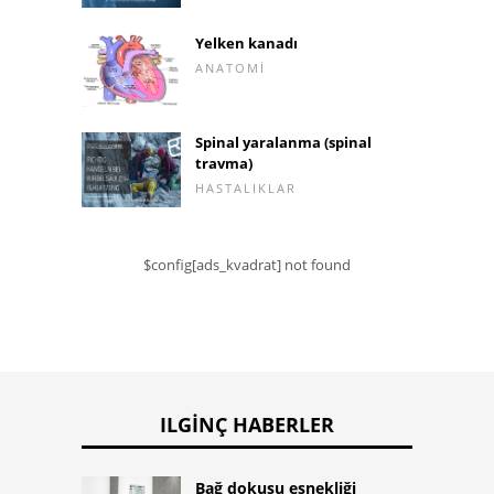
Yelken kanadı
ANATOMI
Spinal yaralanma (spinal
travma)
HASTALIKLAR
$config[ads_kvadrat] not found
ILGINÇ HABERLER
Bağ dokusu esnekliği