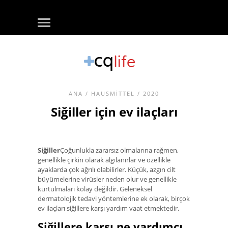
ANA
/
HAUSMITTEL
/ 2020
Siğiller için ev ilaçları
Siğiller
Çoğunlukla zararsız olmalarına rağmen,
genellikle çirkin olarak algılanırlar ve özellikle
ayaklarda çok ağrılı olabilirler. Küçük, azgın cilt
büyümelerine virüsler neden olur ve genellikle
kurtulmaları kolay değildir. Geleneksel
dermatolojik tedavi yöntemlerine ek olarak, birçok
ev ilaçları siğillere karşı yardım vaat etmektedir.
Siğillere karşı ne yardımcı