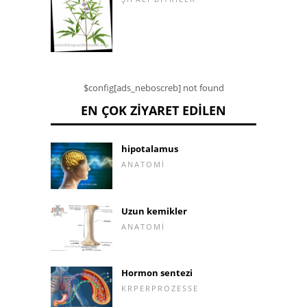
$config[ads_neboscreb] not found
EN ÇOK ZIYARET EDILEN
hipotalamus
ANATOMI
Uzun kemikler
ANATOMI
Hormon sentezi
KRPERPROZESSE