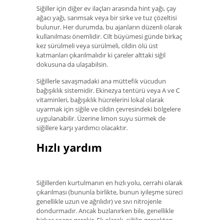
Siğiller için diğer ev ilaçları arasında hint yağı, çay
ağacı yağı, sarımsak veya bir sirke ve tuz çözeltisi
bulunur. Her durumda, bu ajanların düzenli olarak
kullanılması önemlidir. Cilt büyümesi günde birkaç
kez sürülmeli veya sürülmeli, cildin ölü üst
katmanları çıkarılmalıdır ki çareler alttaki siğil
dokusuna da ulaşabilsin.
Siğillerle savaşmadaki ana müttefik vücudun
bağışıklık sistemidir. Ekinezya tentürü veya A ve C
vitaminleri, bağışıklık hücrelerini lokal olarak
uyarmak için siğile ve cildin çevresindeki bölgelere
uygulanabilir. Üzerine limon suyu sürmek de
siğillere karşı yardımcı olacaktır.
Hızlı yardım
Siğillerden kurtulmanın en hızlı yolu, cerrahi olarak
çıkarılması (bununla birlikte, bunun iyileşme süreci
genellikle uzun ve ağrılıdır) ve sıvı nitrojenle
dondurmadır. Ancak buzlanırken bile, genellikle
birkaç seans gerekir. Ek olarak, siğilin gerçekten