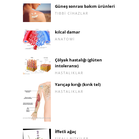
Güneş sonrası bakım ürünleri
TIBBI CIHAZLAR
kılcal damar
ANATOMI
Çölyak hastalığı (glüten
intoleransı)
HASTALIKLAR
Yarıçap kırığı (kırık tel)
HASTALIKLAR
İffetli ağaç
ŞIFALI BITKILER