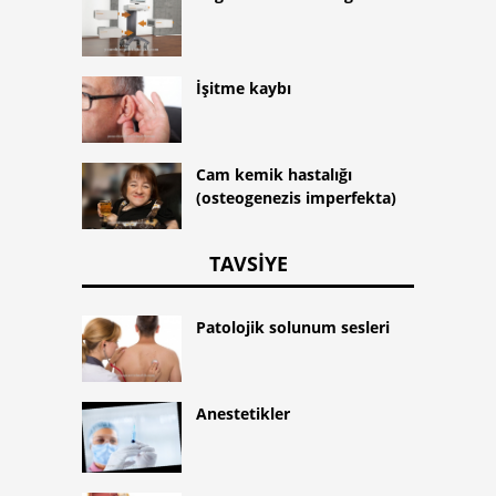
İşitme kaybı
Cam kemik hastalığı
(osteogenezis imperfekta)
TAVSIYE
Patolojik solunum sesleri
Anestetikler